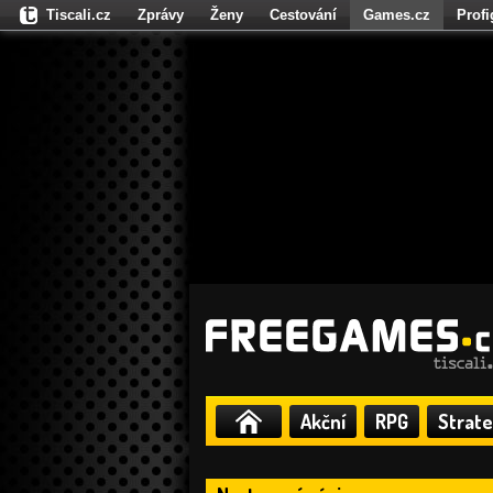
Tiscali.cz
Zprávy
Ženy
Cestování
Games.cz
Prof
Moulík.cz
Fights.cz
Sport
Dokina.cz
CZhity.cz
Našepe
Akční
RPG
Strate