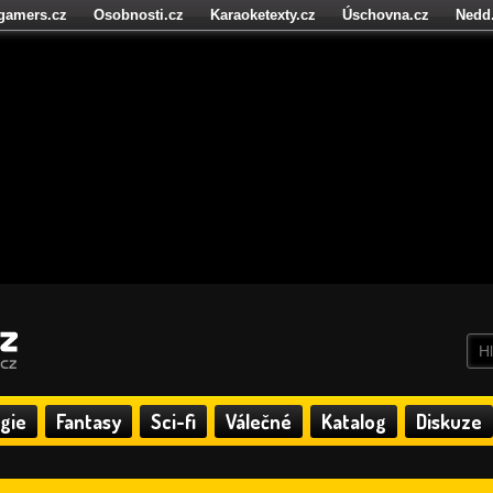
igamers.cz
Osobnosti.cz
Karaoketexty.cz
Úschovna.cz
Nedd
níze.cz
StartupInsider.cz
gie
Fantasy
Sci-fi
Válečné
Katalog
Diskuze