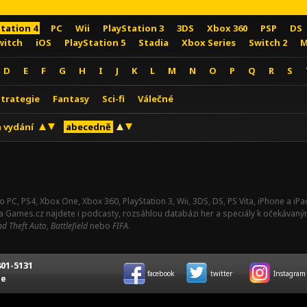
Station 4
PC
Wii
PlayStation 3
3DS
Xbox 360
PSP
DS
witch
iOS
PlayStation 5
Stadia
Xbox Series
Switch 2
M
D
E
F
G
H
I
J
K
L
M
N
O
P
Q
R
S
Strategie
Fantasy
Sci-fi
Válečné
 vydání
abecedně
o PC, PS4, Xbox One, Xbox 360, PlayStation 3, Wii, 3DS, DS, PS Vita, iPhone a i
Na Games.cz najdete i podcasty, rozsáhlou databázi her a speciály k očekávaný
d Theft Auto
,
Battlefield
nebo
FIFA
.
01-5131
facebook
twitter
Instagram
ce