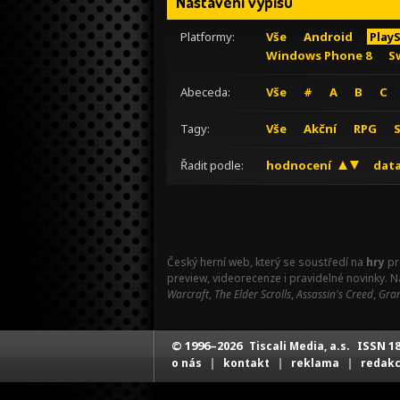
Nastavení výpisu
Platformy:
Vše
Android
Play
Windows Phone 8
S
Abeceda:
Vše
#
A
B
C
Tagy:
Vše
Akční
RPG
Řadit podle:
hodnocení
data
Český herní web, který se soustředí na
hry
pr
preview, videorecenze i pravidelné novinky. 
Warcraft
,
The Elder Scrolls
,
Assassin's Creed
,
Gran
© 1996–2026
ISSN 18
Tiscali Media, a.s.
|
|
|
o nás
kontakt
reklama
redak