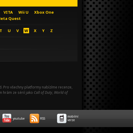
VITA
Wii U
Xbox One
eta Quest
T
U
V
W
X
Y
Z
Pad. Pro všechny platformy nabízíme recenze,
m hrám ze sérií jako
Call of Duty
,
World of
mobilní
youtube
RSS
verze