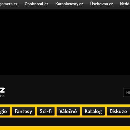
igamers.cz
Osobnosti.cz
Karaoketexty.cz
Úschovna.cz
Nedd
níze.cz
StartupInsider.cz
gie
Fantasy
Sci-fi
Válečné
Katalog
Diskuze