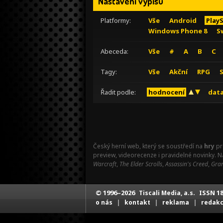
Nastavení výpisu
Platformy:
Vše
Android
Play
Windows Phone 8
S
Abeceda:
Vše
#
A
B
C
Tagy:
Vše
Akční
RPG
Řadit podle:
hodnocení
data
Český herní web, který se soustředí na
hry
pr
preview, videorecenze i pravidelné novinky. 
Warcraft
,
The Elder Scrolls
,
Assassin's Creed
,
Gran
© 1996–2026
ISSN 18
Tiscali Media, a.s.
|
|
|
o nás
kontakt
reklama
redak