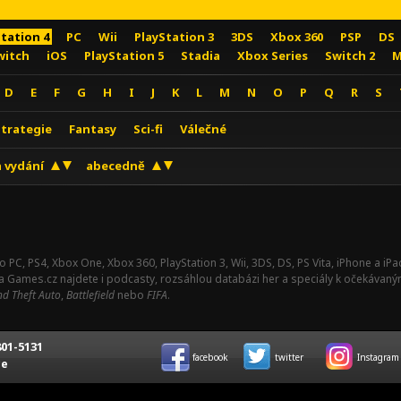
Station 4
PC
Wii
PlayStation 3
3DS
Xbox 360
PSP
DS
witch
iOS
PlayStation 5
Stadia
Xbox Series
Switch 2
M
D
E
F
G
H
I
J
K
L
M
N
O
P
Q
R
S
Strategie
Fantasy
Sci-fi
Válečné
 vydání
abecedně
o PC, PS4, Xbox One, Xbox 360, PlayStation 3, Wii, 3DS, DS, PS Vita, iPhone a i
Na Games.cz najdete i podcasty, rozsáhlou databázi her a speciály k očekávaný
d Theft Auto
,
Battlefield
nebo
FIFA
.
01-5131
facebook
twitter
Instagram
ce