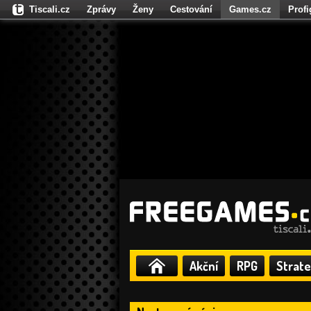
Tiscali.cz
Zprávy
Ženy
Cestování
Games.cz
Prof
Moulík.cz
Fights.cz
Sport
Dokina.cz
CZhity.cz
Našepe
Akční
RPG
Strate