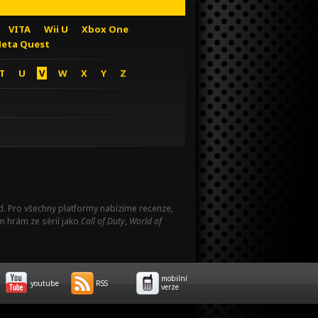
VITA
Wii U
Xbox One
eta Quest
T
U
V
W
X
Y
Z
Pad. Pro všechny platformy nabízíme recenze,
m hrám ze sérií jako
Call of Duty
,
World of
mobilní
youtube
RSS
verze