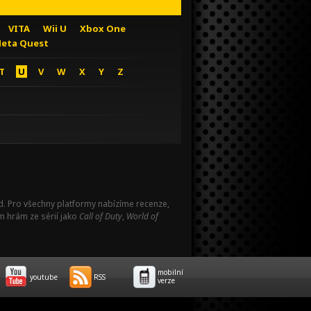
VITA
Wii U
Xbox One
eta Quest
T
U
V
W
X
Y
Z
Pad. Pro všechny platformy nabízíme recenze,
m hrám ze sérií jako
Call of Duty
,
World of
mobilní
youtube
RSS
verze