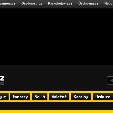
igamers.cz
Osobnosti.cz
Karaoketexty.cz
Úschovna.cz
Nedd
níze.cz
StartupInsider.cz
gie
Fantasy
Sci-fi
Válečné
Katalog
Diskuze