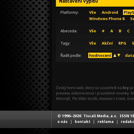
Nastavení výpisu
Platformy:
Vše
Android
Play
Windows Phone 8
S
Abeceda:
Vše
#
A
B
C
Tagy:
Vše
Akční
RPG
Řadit podle:
hodnocení
data
Český herní web, který se soustředí na
hry
pr
preview, videorecenze i pravidelné novinky. 
Warcraft
,
The Elder Scrolls
,
Assassin's Creed
,
Gran
© 1996–2026
ISSN 18
Tiscali Media, a.s.
|
|
|
o nás
kontakt
reklama
redak