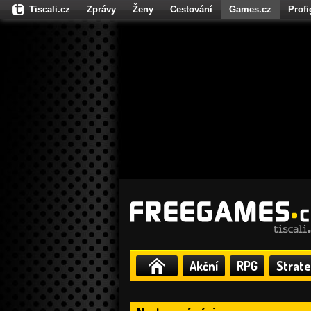
Tiscali.cz
Zprávy
Ženy
Cestování
Games.cz
Prof
Moulík.cz
Fights.cz
Sport
Dokina.cz
CZhity.cz
Našepe
Akční
RPG
Strate