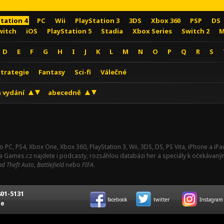
Station 4
PC
Wii
PlayStation 3
3DS
Xbox 360
PSP
DS
witch
iOS
PlayStation 5
Stadia
Xbox Series
Switch 2
M
D
E
F
G
H
I
J
K
L
M
N
O
P
Q
R
S
Strategie
Fantasy
Sci-fi
Válečné
 vydání
abecedně
o PC, PS4, Xbox One, Xbox 360, PlayStation 3, Wii, 3DS, DS, PS Vita, iPhone a i
Na Games.cz najdete i podcasty, rozsáhlou databázi her a speciály k očekávaný
d Theft Auto
,
Battlefield
nebo
FIFA
.
01-5131
facebook
twitter
Instagram
ce