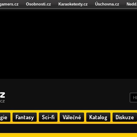
igamers.cz
Osobnosti.cz
Karaoketexty.cz
Úschovna.cz
Nedd
níze.cz
StartupInsider.cz
gie
Fantasy
Sci-fi
Válečné
Katalog
Diskuze