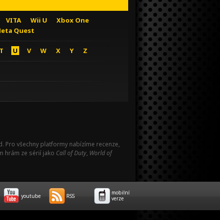
VITA
Wii U
Xbox One
eta Quest
T
U
V
W
X
Y
Z
Pad. Pro všechny platformy nabízíme recenze,
m hrám ze sérií jako
Call of Duty
,
World of
mobilní
youtube
RSS
verze