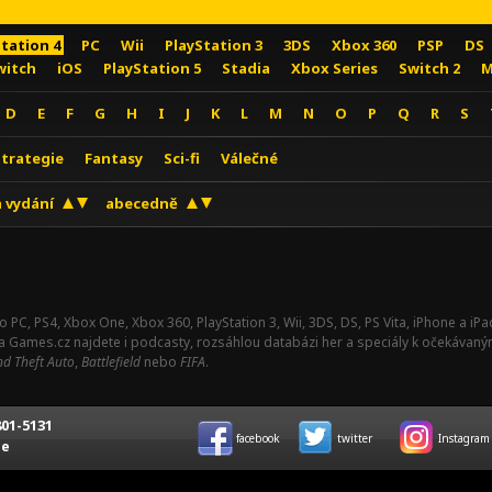
Station 4
PC
Wii
PlayStation 3
3DS
Xbox 360
PSP
DS
witch
iOS
PlayStation 5
Stadia
Xbox Series
Switch 2
M
D
E
F
G
H
I
J
K
L
M
N
O
P
Q
R
S
Strategie
Fantasy
Sci-fi
Válečné
 vydání
abecedně
o PC, PS4, Xbox One, Xbox 360, PlayStation 3, Wii, 3DS, DS, PS Vita, iPhone a i
Na Games.cz najdete i podcasty, rozsáhlou databázi her a speciály k očekávaný
d Theft Auto
,
Battlefield
nebo
FIFA
.
01-5131
facebook
twitter
Instagram
ce