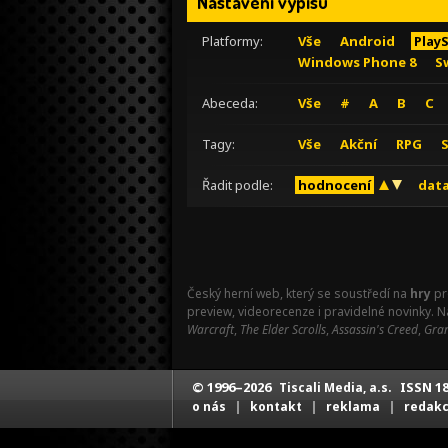
Nastavení výpisu
Platformy:
Vše
Android
Play
Windows Phone 8
S
Abeceda:
Vše
#
A
B
C
Tagy:
Vše
Akční
RPG
Řadit podle:
hodnocení
data
Český herní web, který se soustředí na
hry
pr
preview, videorecenze i pravidelné novinky. 
Warcraft
,
The Elder Scrolls
,
Assassin's Creed
,
Gran
© 1996–2026
ISSN 18
Tiscali Media, a.s.
|
|
|
o nás
kontakt
reklama
redak