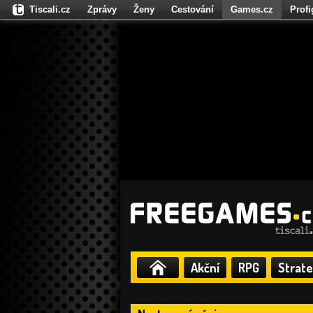
Tiscali.cz
Zprávy
Ženy
Cestování
Games.cz
Prof
Moulík.cz
Fights.cz
Sport
Dokina.cz
CZhity.cz
Našepe
Akční
RPG
Strate