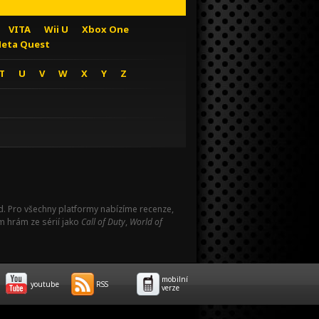
VITA
Wii U
Xbox One
eta Quest
T
U
V
W
X
Y
Z
Pad. Pro všechny platformy nabízíme recenze,
m hrám ze sérií jako
Call of Duty
,
World of
mobilní
youtube
RSS
verze