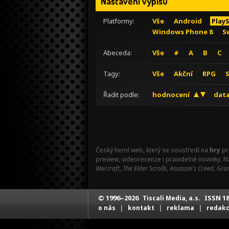
Nastavení výpisu
Platformy:
Vše
Android
Play
Windows Phone 8
S
Abeceda:
Vše
#
A
B
C
Tagy:
Vše
Akční
RPG
Řadit podle:
hodnocení
data
Český herní web, který se soustředí na
hry
pr
preview, videorecenze i pravidelné novinky. 
Warcraft
,
The Elder Scrolls
,
Assassin's Creed
,
Gran
© 1996–2026
ISSN 18
Tiscali Media, a.s.
|
|
|
o nás
kontakt
reklama
redak