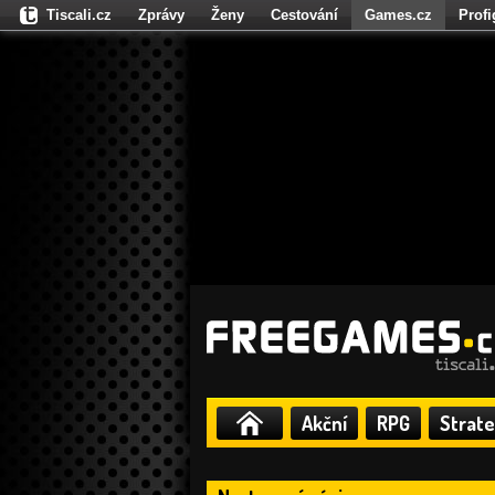
Tiscali.cz
Zprávy
Ženy
Cestování
Games.cz
Prof
Moulík.cz
Fights.cz
Sport
Dokina.cz
CZhity.cz
Našepe
Akční
RPG
Strate