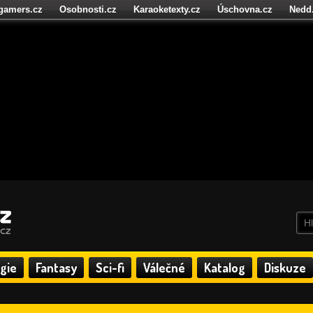
igamers.cz
Osobnosti.cz
Karaoketexty.cz
Úschovna.cz
Nedd
níze.cz
StartupInsider.cz
gie
Fantasy
Sci-fi
Válečné
Katalog
Diskuze