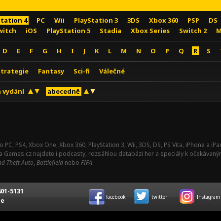
Station 4
PC
Wii
PlayStation 3
3DS
Xbox 360
PSP
DS
witch
iOS
PlayStation 5
Stadia
Xbox Series
Switch 2
M
D
E
F
G
H
I
J
K
L
M
N
O
P
Q
R
S
Strategie
Fantasy
Sci-fi
Válečné
 vydání
abecedně
o PC, PS4, Xbox One, Xbox 360, PlayStation 3, Wii, 3DS, DS, PS Vita, iPhone a i
Na Games.cz najdete i podcasty, rozsáhlou databázi her a speciály k očekávaný
d Theft Auto
,
Battlefield
nebo
FIFA
.
01-5131
facebook
twitter
Instagram
ce