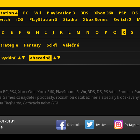
Station 4
PC
Wii
PlayStation 3
3DS
Xbox 360
PSP
DS
witch
iOS
PlayStation 5
Stadia
Xbox Series
Switch 2
M
D
E
F
G
H
I
J
K
L
M
N
O
P
Q
R
S
Strategie
Fantasy
Sci-fi
Válečné
 vydání
abecedně
o PC, PS4, Xbox One, Xbox 360, PlayStation 3, Wii, 3DS, DS, PS Vita, iPhone a i
Na Games.cz najdete i podcasty, rozsáhlou databázi her a speciály k očekávaný
d Theft Auto
,
Battlefield
nebo
FIFA
.
01-5131
facebook
twitter
Instagram
ce