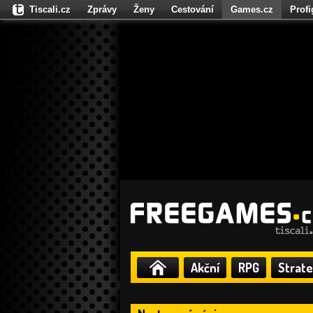
Tiscali.cz
Zprávy
Ženy
Cestování
Games.cz
Prof
Moulík.cz
Fights.cz
Sport
Dokina.cz
CZhity.cz
Našepe
Akční
RPG
Strate