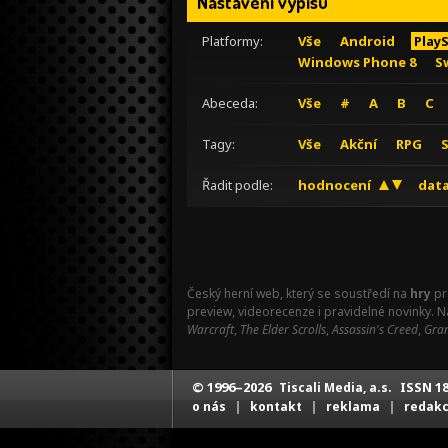
Nastavení výpisu
Platformy:
Vše
Android
Play
Windows Phone 8
S
Abeceda:
Vše
#
A
B
C
Tagy:
Vše
Akční
RPG
Řadit podle:
hodnocení
data
Český herní web, který se soustředí na
hry
pr
preview, videorecenze i pravidelné novinky. 
Warcraft
,
The Elder Scrolls
,
Assassin's Creed
,
Gran
© 1996–2026
ISSN 18
Tiscali Media, a.s.
|
|
|
o nás
kontakt
reklama
redak