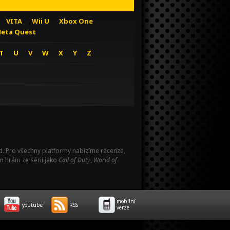
VITA
Wii U
Xbox One
eta Quest
T
U
V
W
X
Y
Z
Pad. Pro všechny platformy nabízíme recenze,
m hrám ze sérií jako
Call of Duty
,
World of
mobilní
youtube
RSS
verze