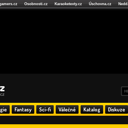
igamers.cz
Osobnosti.cz
Karaoketexty.cz
Úschovna.cz
Nedd
níze.cz
StartupInsider.cz
gie
Fantasy
Sci-fi
Válečné
Katalog
Diskuze