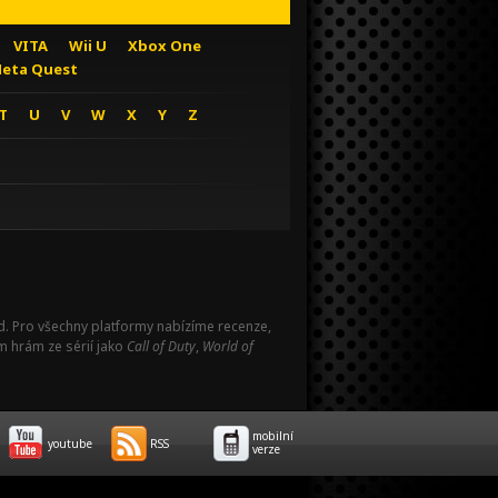
VITA
Wii U
Xbox One
eta Quest
T
U
V
W
X
Y
Z
Pad. Pro všechny platformy nabízíme recenze,
m hrám ze sérií jako
Call of Duty
,
World of
mobilní
youtube
RSS
verze