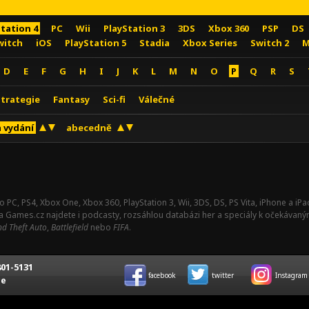
Station 4
PC
Wii
PlayStation 3
3DS
Xbox 360
PSP
DS
witch
iOS
PlayStation 5
Stadia
Xbox Series
Switch 2
M
D
E
F
G
H
I
J
K
L
M
N
O
P
Q
R
S
Strategie
Fantasy
Sci-fi
Válečné
 vydání
abecedně
o PC, PS4, Xbox One, Xbox 360, PlayStation 3, Wii, 3DS, DS, PS Vita, iPhone a i
Na Games.cz najdete i podcasty, rozsáhlou databázi her a speciály k očekávaný
d Theft Auto
,
Battlefield
nebo
FIFA
.
01-5131
facebook
twitter
Instagram
ce