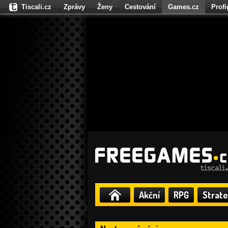
Tiscali.cz
Zprávy
Ženy
Cestování
Games.cz
Prof
Moulík.cz
Fights.cz
Sport
Dokina.cz
CZhity.cz
Našepe
Akční
RPG
Strate