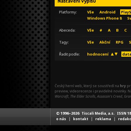
Nastavení výpisu
Platformy:
Vše
Android
Play
Windows Phone 8
S
Abeceda:
Vše
#
A
B
C
Tagy:
Vše
Akční
RPG
Řadit podle:
hodnocení
data
Český herní web, který se soustředí na
hry
pr
preview, videorecenze i pravidelné novinky. 
Warcraft
,
The Elder Scrolls
,
Assassin's Creed
,
Gran
© 1996–2026
ISSN 18
Tiscali Media, a.s.
|
|
|
o nás
kontakt
reklama
redak