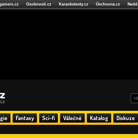
igamers.cz
Osobnosti.cz
Karaoketexty.cz
Úschovna.cz
Nedd
níze.cz
StartupInsider.cz
gie
Fantasy
Sci-fi
Válečné
Katalog
Diskuze