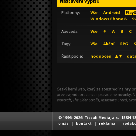
Nastavení výpisu
Platformy:
Vše
Android
Play
Windows Phone 8
S
Abeceda:
Vše
#
A
B
C
Tagy:
Vše
Akční
RPG
Řadit podle:
hodnocení
data
Český herní web, který se soustředí na
hry
pr
preview, videorecenze i pravidelné novinky. 
Warcraft
,
The Elder Scrolls
,
Assassin's Creed
,
Gran
© 1996–2026
ISSN 18
Tiscali Media, a.s.
|
|
|
o nás
kontakt
reklama
redak