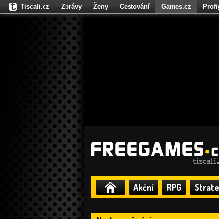
Tiscali.cz
Zprávy
Ženy
Cestování
Games.cz
Prof
Moulík.cz
Fights.cz
Sport
Dokina.cz
CZhity.cz
Našepe
Akční
RPG
Strate