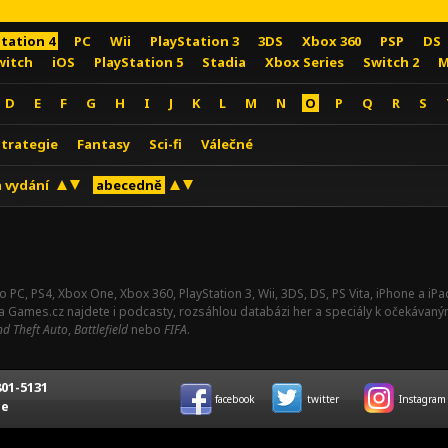
Station 4
PC
Wii
PlayStation 3
3DS
Xbox 360
PSP
DS
witch
iOS
PlayStation 5
Stadia
Xbox Series
Switch 2
M
D
E
F
G
H
I
J
K
L
M
N
O
P
Q
R
S
Strategie
Fantasy
Sci-fi
Válečné
 vydání
abecedně
o PC, PS4, Xbox One, Xbox 360, PlayStation 3, Wii, 3DS, DS, PS Vita, iPhone a i
Na Games.cz najdete i podcasty, rozsáhlou databázi her a speciály k očekávaný
d Theft Auto
,
Battlefield
nebo
FIFA
.
01-5131
facebook
twitter
Instagram
ce