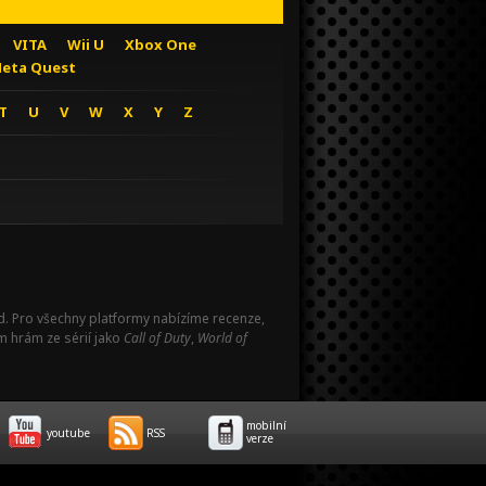
VITA
Wii U
Xbox One
eta Quest
T
U
V
W
X
Y
Z
Pad. Pro všechny platformy nabízíme recenze,
m hrám ze sérií jako
Call of Duty
,
World of
mobilní
youtube
RSS
verze