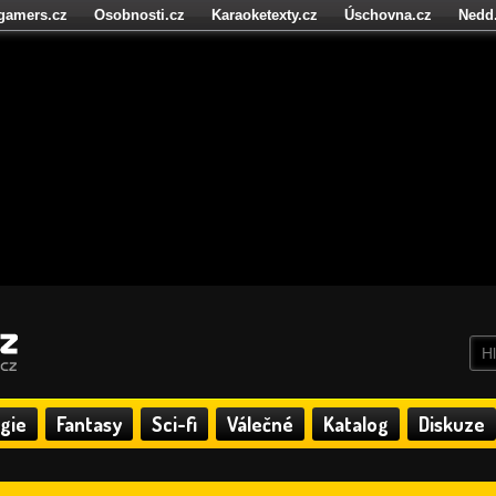
igamers.cz
Osobnosti.cz
Karaoketexty.cz
Úschovna.cz
Nedd
níze.cz
StartupInsider.cz
gie
Fantasy
Sci-fi
Válečné
Katalog
Diskuze