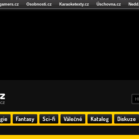
igamers.cz
Osobnosti.cz
Karaoketexty.cz
Úschovna.cz
Nedd
níze.cz
StartupInsider.cz
gie
Fantasy
Sci-fi
Válečné
Katalog
Diskuze