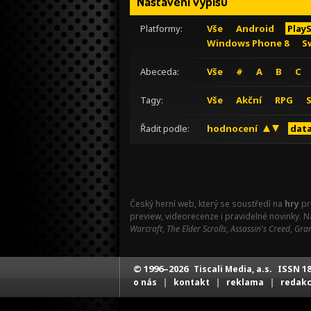
Nastavení výpisu
Platformy:
Vše
Android
Play
Windows Phone 8
S
Abeceda:
Vše
#
A
B
C
Tagy:
Vše
Akční
RPG
Řadit podle:
hodnocení
data
Český herní web, který se soustředí na
hry
pr
preview, videorecenze i pravidelné novinky. 
Warcraft
,
The Elder Scrolls
,
Assassin's Creed
,
Gran
© 1996–2026
ISSN 18
Tiscali Media, a.s.
|
|
|
o nás
kontakt
reklama
redak