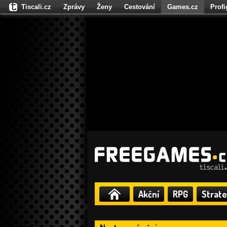
Tiscali.cz
Zprávy
Ženy
Cestování
Games.cz
Prof
Moulík.cz
Fights.cz
Sport
Dokina.cz
CZhity.cz
Našepe
Akční
RPG
Strate