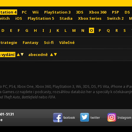
Station 4
PC
Wii
PlayStation 3
3DS
Xbox 360
PSP
DS
witch
iOS
PlayStation 5
Stadia
Xbox Series
Switch 2
M
D
E
F
G
H
I
J
K
L
M
N
O
P
Q
R
S
Strategie
Fantasy
Sci-fi
Válečné
 vydání
abecedně
o PC, PS4, Xbox One, Xbox 360, PlayStation 3, Wii, 3DS, DS, PS Vita, iPhone a i
Na Games.cz najdete i podcasty, rozsáhlou databázi her a speciály k očekávaný
d Theft Auto
,
Battlefield
nebo
FIFA
.
01-5131
facebook
twitter
Instagram
ce