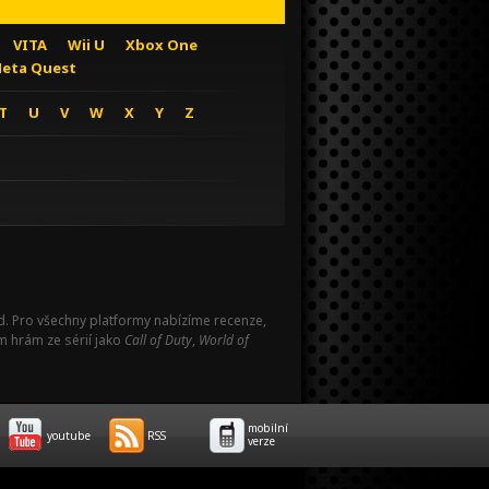
VITA
Wii U
Xbox One
eta Quest
T
U
V
W
X
Y
Z
Pad. Pro všechny platformy nabízíme recenze,
m hrám ze sérií jako
Call of Duty
,
World of
mobilní
youtube
RSS
verze