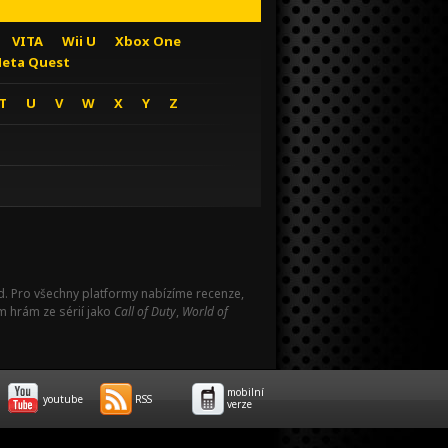
VITA
Wii U
Xbox One
eta Quest
T
U
V
W
X
Y
Z
Pad. Pro všechny platformy nabízíme recenze,
m hrám ze sérií jako
Call of Duty
,
World of
mobilní
youtube
RSS
verze