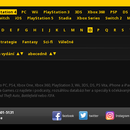
Station 4
PC
Wii
PlayStation 3
3DS
Xbox 360
PSP
DS
witch
iOS
PlayStation 5
Stadia
Xbox Series
Switch 2
M
D
E
F
G
H
I
J
K
L
M
N
O
P
Q
R
S
Strategie
Fantasy
Sci-fi
Válečné
 vydání
abecedně
o PC, PS4, Xbox One, Xbox 360, PlayStation 3, Wii, 3DS, DS, PS Vita, iPhone a i
Na Games.cz najdete i podcasty, rozsáhlou databázi her a speciály k očekávaný
d Theft Auto
,
Battlefield
nebo
FIFA
.
01-5131
facebook
twitter
Instagram
ce