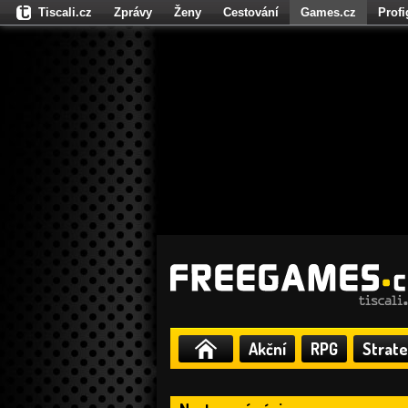
Tiscali.cz
Zprávy
Ženy
Cestování
Games.cz
Prof
Moulík.cz
Fights.cz
Sport
Dokina.cz
CZhity.cz
Našepe
Akční
RPG
Strate