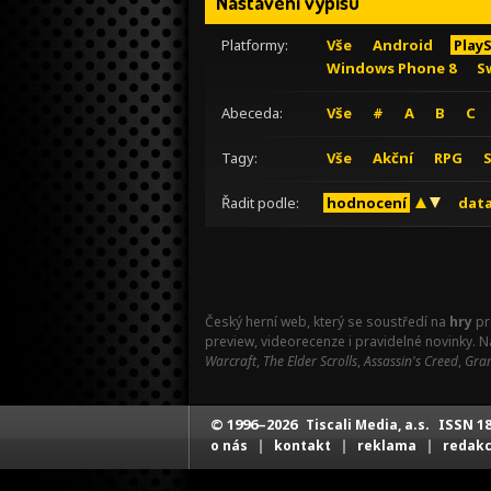
Nastavení výpisu
Platformy:
Vše
Android
Play
Windows Phone 8
S
Abeceda:
Vše
#
A
B
C
Tagy:
Vše
Akční
RPG
Řadit podle:
hodnocení
data
Český herní web, který se soustředí na
hry
pr
preview, videorecenze i pravidelné novinky. 
Warcraft
,
The Elder Scrolls
,
Assassin's Creed
,
Gran
© 1996–2026
ISSN 18
Tiscali Media, a.s.
|
|
|
o nás
kontakt
reklama
redak