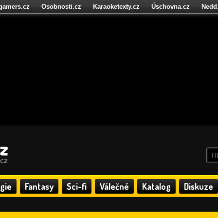
igamers.cz
Osobnosti.cz
Karaoketexty.cz
Úschovna.cz
Nedd
níze.cz
StartupInsider.cz
gie
Fantasy
Sci-fi
Válečné
Katalog
Diskuze