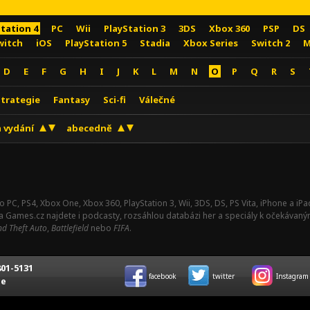
Station 4
PC
Wii
PlayStation 3
3DS
Xbox 360
PSP
DS
witch
iOS
PlayStation 5
Stadia
Xbox Series
Switch 2
M
D
E
F
G
H
I
J
K
L
M
N
O
P
Q
R
S
Strategie
Fantasy
Sci-fi
Válečné
 vydání
abecedně
o PC, PS4, Xbox One, Xbox 360, PlayStation 3, Wii, 3DS, DS, PS Vita, iPhone a i
Na Games.cz najdete i podcasty, rozsáhlou databázi her a speciály k očekávaný
d Theft Auto
,
Battlefield
nebo
FIFA
.
01-5131
facebook
twitter
Instagram
ce