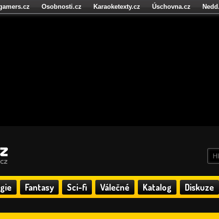
igamers.cz
Osobnosti.cz
Karaoketexty.cz
Úschovna.cz
Nedd
níze.cz
StartupInsider.cz
gie
Fantasy
Sci-fi
Válečné
Katalog
Diskuze