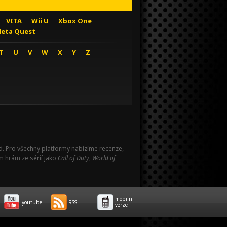
VITA
Wii U
Xbox One
eta Quest
T
U
V
W
X
Y
Z
Pad. Pro všechny platformy nabízíme recenze,
m hrám ze sérií jako
Call of Duty
,
World of
mobilní
youtube
RSS
verze