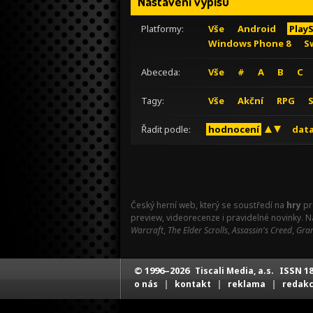
Nastavení výpisu
Platformy:
Vše
Android
Play
Windows Phone 8
S
Abeceda:
Vše
#
A
B
C
Tagy:
Vše
Akční
RPG
Řadit podle:
hodnocení
data
Český herní web, který se soustředí na
hry
pr
preview, videorecenze i pravidelné novinky. 
Warcraft
,
The Elder Scrolls
,
Assassin's Creed
,
Gran
© 1996–2026
ISSN 18
Tiscali Media, a.s.
|
|
|
o nás
kontakt
reklama
redak