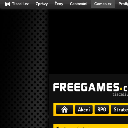
Tiscali.cz
Zprávy
Ženy
Cestování
Games.cz
Prof
Moulík.cz
Fights.cz
Sport
Dokina.cz
CZhity.cz
Našepe
Akční
RPG
Strate