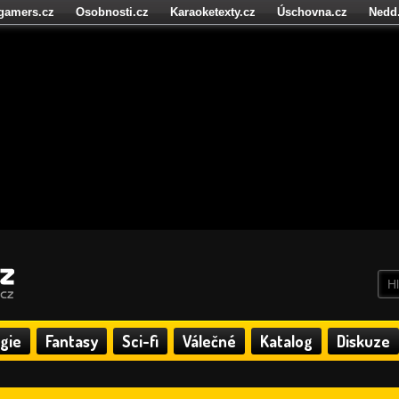
igamers.cz
Osobnosti.cz
Karaoketexty.cz
Úschovna.cz
Nedd
níze.cz
StartupInsider.cz
gie
Fantasy
Sci-fi
Válečné
Katalog
Diskuze