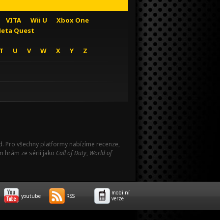
VITA
Wii U
Xbox One
eta Quest
T
U
V
W
X
Y
Z
Pad. Pro všechny platformy nabízíme recenze,
m hrám ze sérií jako
Call of Duty
,
World of
mobilní
youtube
RSS
verze