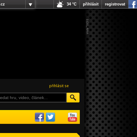
.cz
34 °C
přihlásit
registrovat
přihlásit se