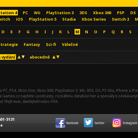
Station 4
PC
Wii
PlayStation 3
3DS
Xbox 360
PSP
DS
witch
iOS
PlayStation 5
Stadia
Xbox Series
Switch 2
M
D
E
F
G
H
I
J
K
L
M
N
O
P
Q
R
S
Strategie
Fantasy
Sci-fi
Válečné
 vydání
abecedně
o PC, PS4, Xbox One, Xbox 360, PlayStation 3, Wii, 3DS, DS, PS Vita, iPhone a i
Na Games.cz najdete i podcasty, rozsáhlou databázi her a speciály k očekávaný
d Theft Auto
,
Battlefield
nebo
FIFA
.
01-5131
facebook
twitter
Instagram
ce