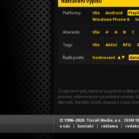
Nastavení výpisu
Platformy:
Vše
Android
Play
Windows Phone 8
S
Abeceda:
Vše
#
A
B
C
Tagy:
Vše
Akční
RPG
Řadit podle:
hodnocení
data
Český herní web, který se soustředí na
hry
pr
preview, videorecenze i pravidelné novinky. 
Warcraft
,
The Elder Scrolls
,
Assassin's Creed
,
Gran
© 1996–2026
ISSN 18
Tiscali Media, a.s.
|
|
|
o nás
kontakt
reklama
redak