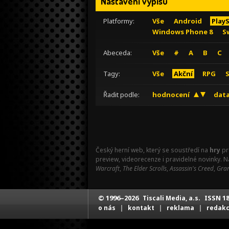
Nastavení výpisu
Platformy:
Vše
Android
Play
Windows Phone 8
S
Abeceda:
Vše
#
A
B
C
Tagy:
Vše
Akční
RPG
Řadit podle:
hodnocení
data
Český herní web, který se soustředí na
hry
pr
preview, videorecenze i pravidelné novinky. 
Warcraft
,
The Elder Scrolls
,
Assassin's Creed
,
Gran
© 1996–2026
ISSN 18
Tiscali Media, a.s.
|
|
|
o nás
kontakt
reklama
redak