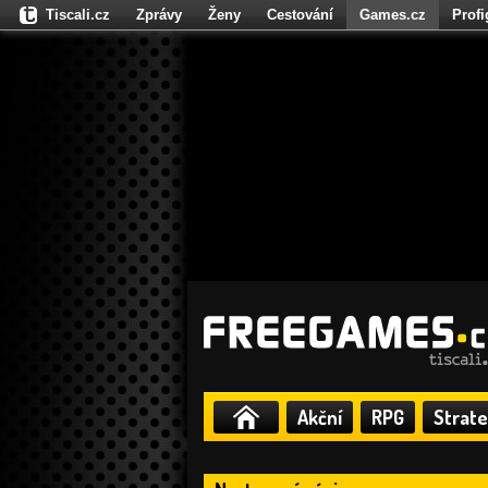
Tiscali.cz
Zprávy
Ženy
Cestování
Games.cz
Prof
Moulík.cz
Fights.cz
Sport
Dokina.cz
CZhity.cz
Našepe
Akční
RPG
Strate