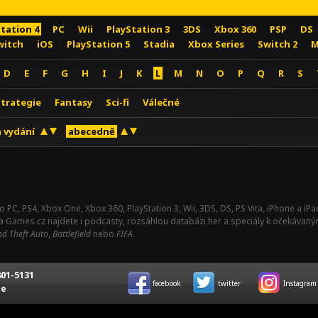
Station 4
PC
Wii
PlayStation 3
3DS
Xbox 360
PSP
DS
witch
iOS
PlayStation 5
Stadia
Xbox Series
Switch 2
M
D
E
F
G
H
I
J
K
L
M
N
O
P
Q
R
S
Strategie
Fantasy
Sci-fi
Válečné
 vydání
abecedně
o PC, PS4, Xbox One, Xbox 360, PlayStation 3, Wii, 3DS, DS, PS Vita, iPhone a i
Na Games.cz najdete i podcasty, rozsáhlou databázi her a speciály k očekávaný
d Theft Auto
,
Battlefield
nebo
FIFA
.
01-5131
facebook
twitter
Instagram
ce