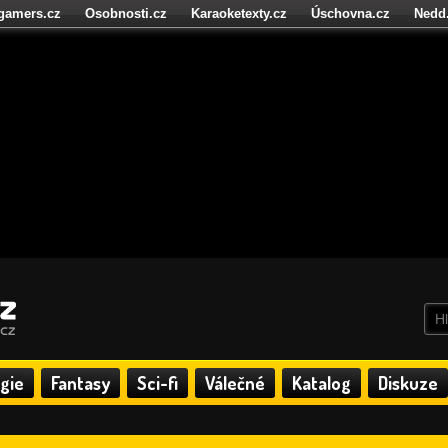
igamers.cz
Osobnosti.cz
Karaoketexty.cz
Úschovna.cz
Nedd
níze.cz
StartupInsider.cz
gie
Fantasy
Sci-fi
Válečné
Katalog
Diskuze