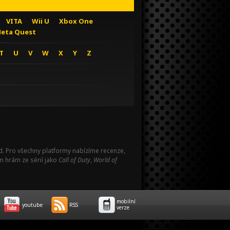
VITA
Wii U
Xbox One
eta Quest
T
U
V
W
X
Y
Z
Pad. Pro všechny platformy nabízíme recenze,
m hrám ze sérií jako
Call of Duty
,
World of
mobilní
youtube
RSS
verze