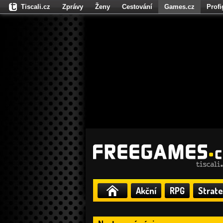
Tiscali.cz
Zprávy
Ženy
Cestování
Games.cz
Prof
Moulík.cz
Fights.cz
Sport
Dokina.cz
CZhity.cz
Našepe
Akční
RPG
Strate