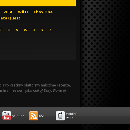
VITA
Wii U
Xbox One
eta Quest
T
U
V
W
X
Y
Z
Pad. Pro všechny platformy nabízíme recenze,
m hrám ze sérií jako
Call of Duty
,
World of
mobilní
youtube
RSS
verze