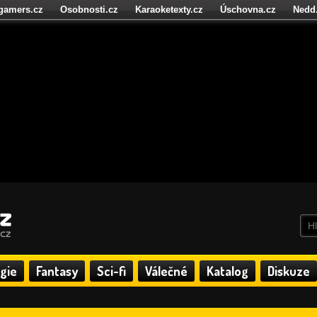
igamers.cz
Osobnosti.cz
Karaoketexty.cz
Úschovna.cz
Nedd
níze.cz
StartupInsider.cz
gie
Fantasy
Sci-fi
Válečné
Katalog
Diskuze