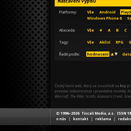
Nastavení výpisu
Platformy:
Vše
Android
Play
Windows Phone 8
S
Abeceda:
Vše
#
A
B
C
Tagy:
Vše
Akční
RPG
Řadit podle:
hodnocení
data
Český herní web, který se soustředí na
hry
pr
preview, videorecenze i pravidelné novinky. 
Warcraft
,
The Elder Scrolls
,
Assassin's Creed
,
Gran
© 1996–2026
ISSN 18
Tiscali Media, a.s.
|
|
|
o nás
kontakt
reklama
redak