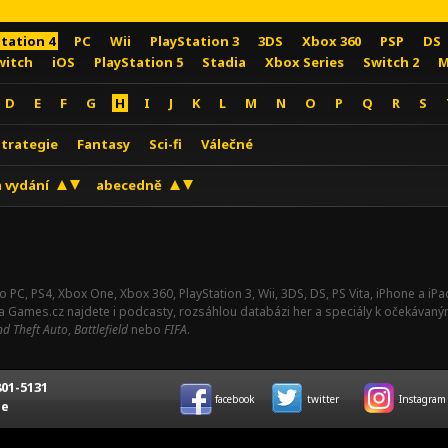
Station 4
PC
Wii
PlayStation 3
3DS
Xbox 360
PSP
DS
witch
iOS
PlayStation 5
Stadia
Xbox Series
Switch 2
M
D
E
F
G
H
I
J
K
L
M
N
O
P
Q
R
S
Strategie
Fantasy
Sci-fi
Válečné
 vydání
abecedně
o PC, PS4, Xbox One, Xbox 360, PlayStation 3, Wii, 3DS, DS, PS Vita, iPhone a i
Na Games.cz najdete i podcasty, rozsáhlou databázi her a speciály k očekávaný
d Theft Auto
,
Battlefield
nebo
FIFA
.
01-5131
facebook
twitter
Instagram
ce