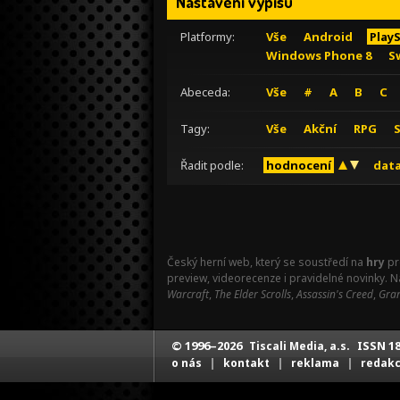
Nastavení výpisu
Platformy:
Vše
Android
Play
Windows Phone 8
S
Abeceda:
Vše
#
A
B
C
Tagy:
Vše
Akční
RPG
Řadit podle:
hodnocení
data
Český herní web, který se soustředí na
hry
pr
preview, videorecenze i pravidelné novinky. 
Warcraft
,
The Elder Scrolls
,
Assassin's Creed
,
Gran
© 1996–2026
ISSN 18
Tiscali Media, a.s.
|
|
|
o nás
kontakt
reklama
redak