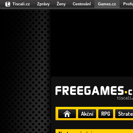
Tiscali.cz
Zprávy
Ženy
Cestování
Games.cz
Prof
Moulík.cz
Fights.cz
Sport
Dokina.cz
CZhity.cz
Našepe
Akční
RPG
Strate