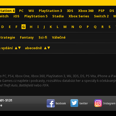
Station 4
PC
Wii
PlayStation 3
3DS
Xbox 360
PSP
DS
witch
iOS
PlayStation 5
Stadia
Xbox Series
Switch 2
M
D
E
F
G
H
I
J
K
L
M
N
O
P
Q
R
S
Strategie
Fantasy
Sci-fi
Válečné
 vydání
abecedně
o PC, PS4, Xbox One, Xbox 360, PlayStation 3, Wii, 3DS, DS, PS Vita, iPhone a i
Na Games.cz najdete i podcasty, rozsáhlou databázi her a speciály k očekávaný
d Theft Auto
,
Battlefield
nebo
FIFA
.
01-5131
facebook
twitter
Instagram
ce