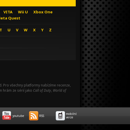
VITA
Wii U
Xbox One
eta Quest
T
U
V
W
X
Y
Z
Pad. Pro všechny platformy nabízíme recenze,
m hrám ze sérií jako
Call of Duty
,
World of
mobilní
youtube
RSS
verze