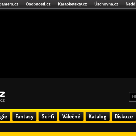
igamers.cz
Osobnosti.cz
Karaoketexty.cz
Úschovna.cz
Nedd
níze.cz
StartupInsider.cz
gie
Fantasy
Sci-fi
Válečné
Katalog
Diskuze