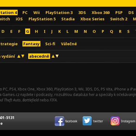
Station 4
PC
Wii
PlayStation 3
3DS
Xbox 360
PSP
DS
witch
iOS
PlayStation 5
Stadia
Xbox Series
Switch 2
M
D
E
F
G
H
I
J
K
L
M
N
O
P
Q
R
S
Strategie
Fantasy
Sci-fi
Válečné
 vydání
abecedně
o PC, PS4, Xbox One, Xbox 360, PlayStation 3, Wii, 3DS, DS, PS Vita, iPhone a i
Na Games.cz najdete i podcasty, rozsáhlou databázi her a speciály k očekávaný
d Theft Auto
,
Battlefield
nebo
FIFA
.
01-5131
facebook
twitter
Instagram
ce