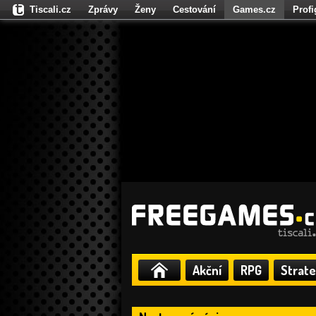
Tiscali.cz
Zprávy
Ženy
Cestování
Games.cz
Prof
Moulík.cz
Fights.cz
Sport
Dokina.cz
CZhity.cz
Našepe
Akční
RPG
Strate