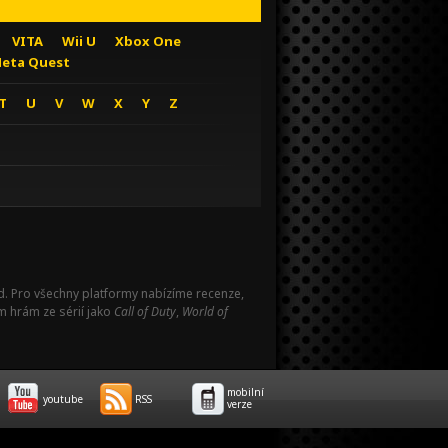
VITA
Wii U
Xbox One
eta Quest
T
U
V
W
X
Y
Z
Pad. Pro všechny platformy nabízíme recenze,
m hrám ze sérií jako
Call of Duty
,
World of
mobilní
youtube
RSS
verze