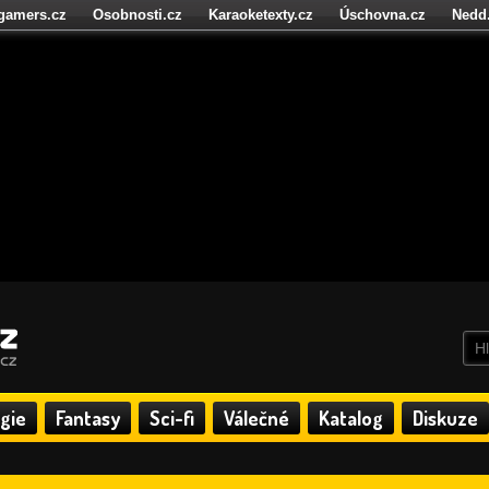
igamers.cz
Osobnosti.cz
Karaoketexty.cz
Úschovna.cz
Nedd
níze.cz
StartupInsider.cz
gie
Fantasy
Sci-fi
Válečné
Katalog
Diskuze