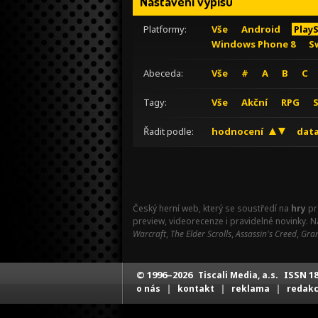
Nastavení výpisu
Platformy:
Vše
Android
Play
Windows Phone 8
S
Abeceda:
Vše
#
A
B
C
Tagy:
Vše
Akční
RPG
Řadit podle:
hodnocení
data
Český herní web, který se soustředí na
hry
pr
preview, videorecenze i pravidelné novinky. 
Warcraft
,
The Elder Scrolls
,
Assassin's Creed
,
Gran
© 1996–2026
ISSN 18
Tiscali Media, a.s.
|
|
|
o nás
kontakt
reklama
redak