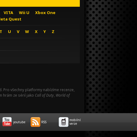
VITA
Wii U
Xbox One
eta Quest
T
U
V
W
X
Y
Z
Pad. Pro všechny platformy nabízíme recenze,
m hrám ze sérií jako
Call of Duty
,
World of
mobilní
youtube
RSS
verze