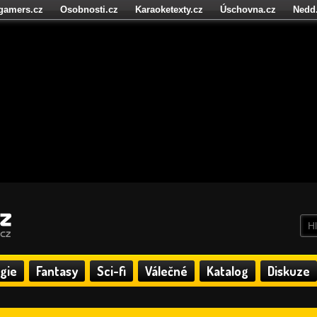
igamers.cz
Osobnosti.cz
Karaoketexty.cz
Úschovna.cz
Nedd
níze.cz
StartupInsider.cz
gie
Fantasy
Sci-fi
Válečné
Katalog
Diskuze