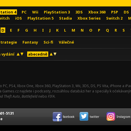
Station 4
PC
Wii
PlayStation 3
3DS
Xbox 360
PSP
DS
witch
iOS
PlayStation 5
Stadia
Xbox Series
Switch 2
M
D
E
F
G
H
I
J
K
L
M
N
O
P
Q
R
S
Strategie
Fantasy
Sci-fi
Válečné
 vydání
abecedně
o PC, PS4, Xbox One, Xbox 360, PlayStation 3, Wii, 3DS, DS, PS Vita, iPhone a i
Na Games.cz najdete i podcasty, rozsáhlou databázi her a speciály k očekávaný
d Theft Auto
,
Battlefield
nebo
FIFA
.
01-5131
facebook
twitter
Instagram
ce