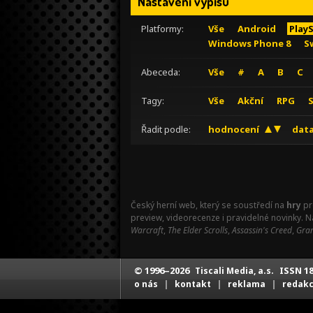
Nastavení výpisu
Platformy:
Vše
Android
Play
Windows Phone 8
S
Abeceda:
Vše
#
A
B
C
Tagy:
Vše
Akční
RPG
Řadit podle:
hodnocení
data
Český herní web, který se soustředí na
hry
pr
preview, videorecenze i pravidelné novinky. 
Warcraft
,
The Elder Scrolls
,
Assassin's Creed
,
Gran
© 1996–2026
ISSN 18
Tiscali Media, a.s.
|
|
|
o nás
kontakt
reklama
redak