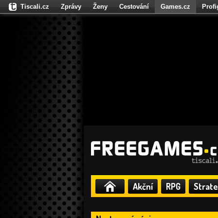
Tiscali.cz
Zprávy
Ženy
Cestování
Games.cz
Prof
Moulík.cz
Fights.cz
Sport
Dokina.cz
CZhity.cz
Našepe
Akční
RPG
Strate