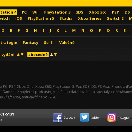
Station 4
PC
Wii
PlayStation 3
3DS
Xbox 360
PSP
DS
witch
iOS
PlayStation 5
Stadia
Xbox Series
Switch 2
M
D
E
F
G
H
I
J
K
L
M
N
O
P
Q
R
S
Strategie
Fantasy
Sci-fi
Válečné
 vydání
abecedně
o PC, PS4, Xbox One, Xbox 360, PlayStation 3, Wii, 3DS, DS, PS Vita, iPhone a i
Na Games.cz najdete i podcasty, rozsáhlou databázi her a speciály k očekávaný
d Theft Auto
,
Battlefield
nebo
FIFA
.
01-5131
facebook
twitter
Instagram
ce