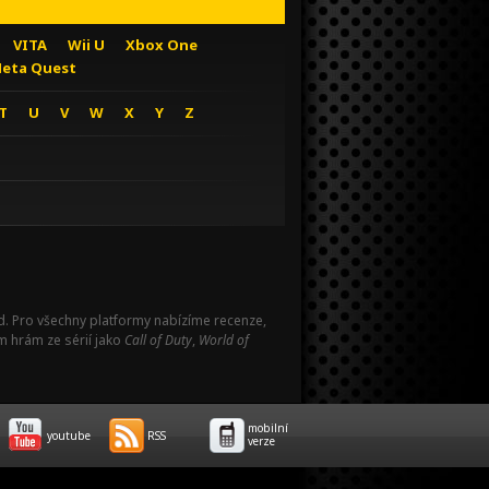
VITA
Wii U
Xbox One
eta Quest
T
U
V
W
X
Y
Z
Pad. Pro všechny platformy nabízíme recenze,
m hrám ze sérií jako
Call of Duty
,
World of
mobilní
youtube
RSS
verze