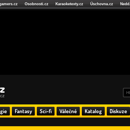
igamers.cz
Osobnosti.cz
Karaoketexty.cz
Úschovna.cz
Nedd
níze.cz
StartupInsider.cz
gie
Fantasy
Sci-fi
Válečné
Katalog
Diskuze