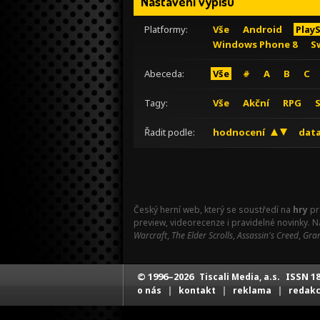
Nastavení výpisu
Platformy:
Vše
Android
Play
Windows Phone 8
S
Abeceda:
Vše
#
A
B
C
Tagy:
Vše
Akční
RPG
Řadit podle:
hodnocení
data
Český herní web, který se soustředí na
hry
pr
preview, videorecenze i pravidelné novinky. 
Warcraft
,
The Elder Scrolls
,
Assassin's Creed
,
Gran
© 1996–2026
ISSN 18
Tiscali Media, a.s.
|
|
|
o nás
kontakt
reklama
redak