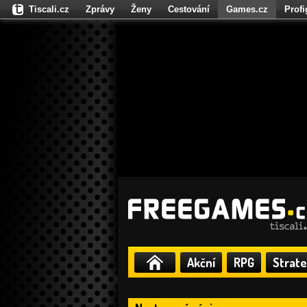
Tiscali.cz
Zprávy
Ženy
Cestování
Games.cz
Prof
Moulík.cz
Fights.cz
Sport
Dokina.cz
CZhity.cz
Našepe
Akční
RPG
Strate