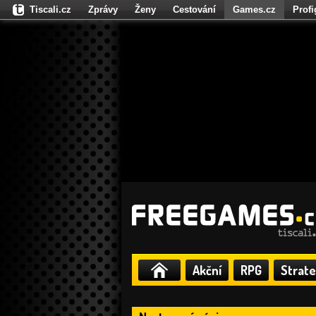
Tiscali.cz
Zprávy
Ženy
Cestování
Games.cz
Prof
Moulík.cz
Fights.cz
Sport
Dokina.cz
CZhity.cz
Našepe
Akční
RPG
Strate