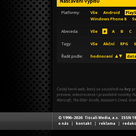
Nastavení výpisu
Platformy:
Vše
Android
Play
Windows Phone 8
S
Abeceda:
Vše
#
A
B
C
Tagy:
Vše
Akční
RPG
Řadit podle:
hodnocení
data
Český herní web, který se soustředí na
hry
pr
preview, videorecenze i pravidelné novinky. 
Warcraft
,
The Elder Scrolls
,
Assassin's Creed
,
Gran
© 1996–2026
ISSN 18
Tiscali Media, a.s.
|
|
|
o nás
kontakt
reklama
redak