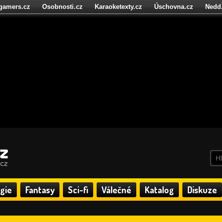
igamers.cz
Osobnosti.cz
Karaoketexty.cz
Úschovna.cz
Nedd
níze.cz
StartupInsider.cz
gie
Fantasy
Sci-fi
Válečné
Katalog
Diskuze