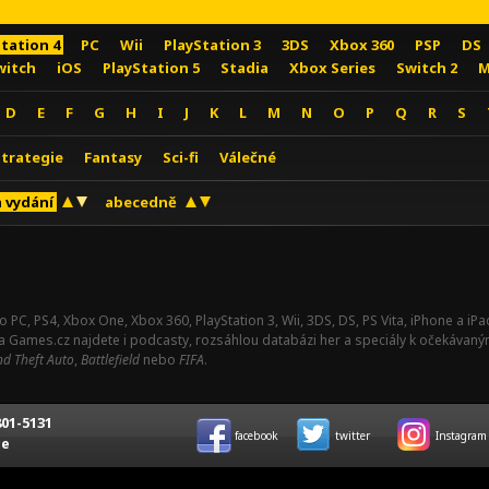
Station 4
PC
Wii
PlayStation 3
3DS
Xbox 360
PSP
DS
witch
iOS
PlayStation 5
Stadia
Xbox Series
Switch 2
M
D
E
F
G
H
I
J
K
L
M
N
O
P
Q
R
S
Strategie
Fantasy
Sci-fi
Válečné
 vydání
abecedně
o PC, PS4, Xbox One, Xbox 360, PlayStation 3, Wii, 3DS, DS, PS Vita, iPhone a i
Na Games.cz najdete i podcasty, rozsáhlou databázi her a speciály k očekávaný
d Theft Auto
,
Battlefield
nebo
FIFA
.
01-5131
facebook
twitter
Instagram
ce