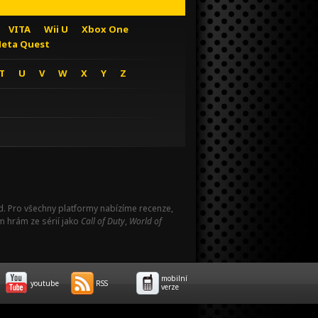
VITA
Wii U
Xbox One
eta Quest
T
U
V
W
X
Y
Z
Pad. Pro všechny platformy nabízíme recenze,
m hrám ze sérií jako
Call of Duty
,
World of
mobilní
youtube
RSS
verze