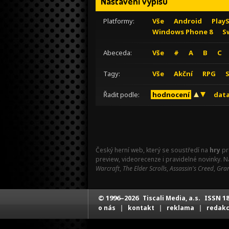
Nastavení výpisu
Platformy:
Vše
Android
Play
Windows Phone 8
S
Abeceda:
Vše
#
A
B
C
Tagy:
Vše
Akční
RPG
Řadit podle:
hodnocení
data
Český herní web, který se soustředí na
hry
pr
preview, videorecenze i pravidelné novinky. 
Warcraft
,
The Elder Scrolls
,
Assassin's Creed
,
Gran
© 1996–2026
ISSN 18
Tiscali Media, a.s.
|
|
|
o nás
kontakt
reklama
redak