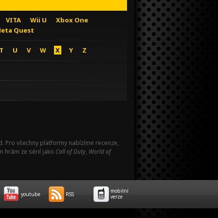
VITA
Wii U
Xbox One
eta Quest
T
U
V
W
X
Y
Z
Pad. Pro všechny platformy nabízíme recenze,
m hrám ze sérií jako
Call of Duty
,
World of
mobilní
youtube
RSS
verze