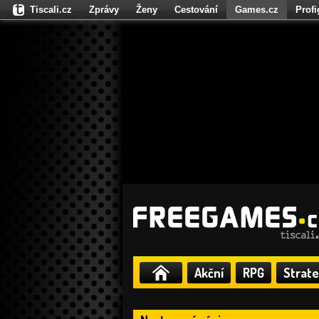
Tiscali.cz
Zprávy
Ženy
Cestování
Games.cz
Prof
Moulík.cz
Fights.cz
Sport
Dokina.cz
CZhity.cz
Našepe
Akční
RPG
Strate