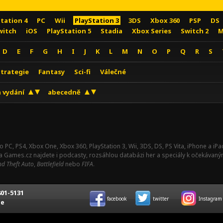
Station 4
PC
Wii
PlayStation 3
3DS
Xbox 360
PSP
DS
witch
iOS
PlayStation 5
Stadia
Xbox Series
Switch 2
M
D
E
F
G
H
I
J
K
L
M
N
O
P
Q
R
S
Strategie
Fantasy
Sci-fi
Válečné
 vydání
abecedně
o PC, PS4, Xbox One, Xbox 360, PlayStation 3, Wii, 3DS, DS, PS Vita, iPhone a i
Na Games.cz najdete i podcasty, rozsáhlou databázi her a speciály k očekávaný
d Theft Auto
,
Battlefield
nebo
FIFA
.
01-5131
facebook
twitter
Instagram
ce