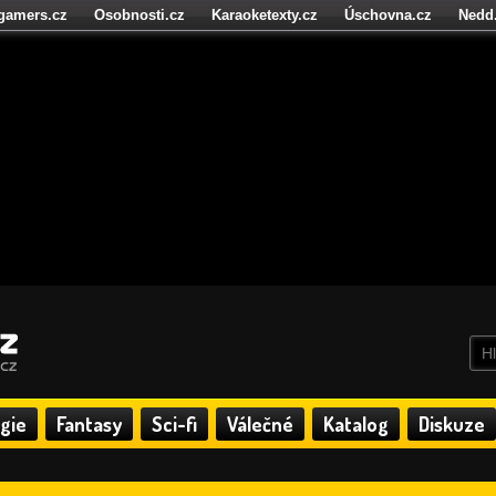
igamers.cz
Osobnosti.cz
Karaoketexty.cz
Úschovna.cz
Nedd
níze.cz
StartupInsider.cz
gie
Fantasy
Sci-fi
Válečné
Katalog
Diskuze