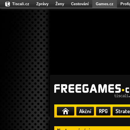
Tiscali.cz
Zprávy
Ženy
Cestování
Games.cz
Prof
Moulík.cz
Fights.cz
Sport
Dokina.cz
CZhity.cz
Našepe
Akční
RPG
Strate