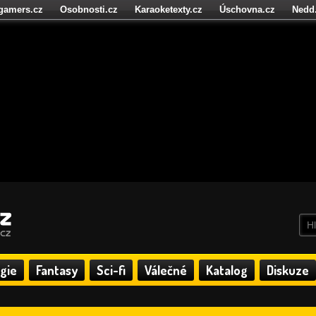
igamers.cz
Osobnosti.cz
Karaoketexty.cz
Úschovna.cz
Nedd
níze.cz
StartupInsider.cz
gie
Fantasy
Sci-fi
Válečné
Katalog
Diskuze