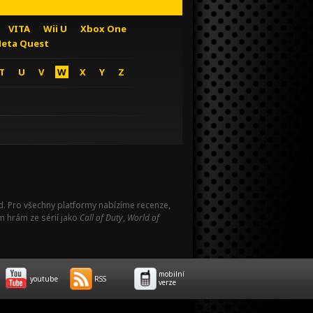
VITA
Wii U
Xbox One
eta Quest
T
U
V
W
X
Y
Z
Pad. Pro všechny platformy nabízíme recenze,
m hrám ze sérií jako
Call of Duty
,
World of
mobilní
youtube
RSS
verze