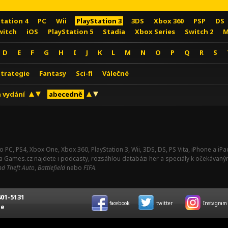
Station 4
PC
Wii
PlayStation 3
3DS
Xbox 360
PSP
DS
witch
iOS
PlayStation 5
Stadia
Xbox Series
Switch 2
M
D
E
F
G
H
I
J
K
L
M
N
O
P
Q
R
S
Strategie
Fantasy
Sci-fi
Válečné
 vydání
abecedně
o PC, PS4, Xbox One, Xbox 360, PlayStation 3, Wii, 3DS, DS, PS Vita, iPhone a i
Na Games.cz najdete i podcasty, rozsáhlou databázi her a speciály k očekávaný
d Theft Auto
,
Battlefield
nebo
FIFA
.
01-5131
facebook
twitter
Instagram
ce