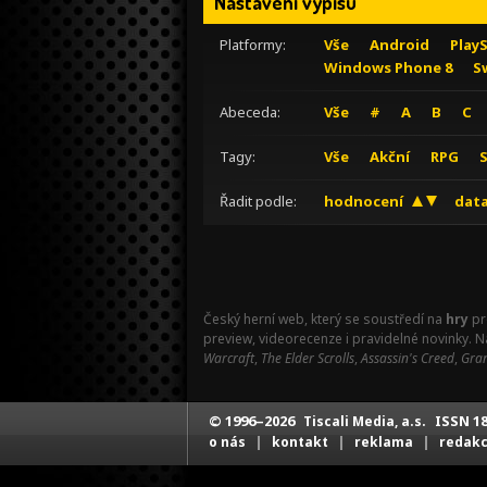
Nastavení výpisu
Platformy:
Vše
Android
Play
Windows Phone 8
S
Abeceda:
Vše
#
A
B
C
Tagy:
Vše
Akční
RPG
Řadit podle:
hodnocení
data
Český herní web, který se soustředí na
hry
pr
preview, videorecenze i pravidelné novinky. 
Warcraft
,
The Elder Scrolls
,
Assassin's Creed
,
Gran
© 1996–2026
ISSN 18
Tiscali Media, a.s.
|
|
|
o nás
kontakt
reklama
redak