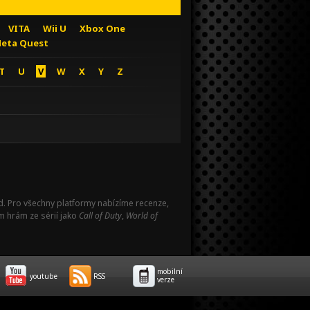
VITA
Wii U
Xbox One
eta Quest
T
U
V
W
X
Y
Z
Pad. Pro všechny platformy nabízíme recenze,
m hrám ze sérií jako
Call of Duty
,
World of
mobilní
youtube
RSS
verze