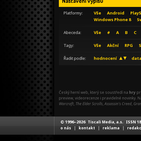
Nastavení výpisu
Platformy:
Vše
Android
Play
Windows Phone 8
S
Abeceda:
Vše
#
A
B
C
Tagy:
Vše
Akční
RPG
Řadit podle:
hodnocení
data
Český herní web, který se soustředí na
hry
pr
preview, videorecenze i pravidelné novinky. 
Warcraft
,
The Elder Scrolls
,
Assassin's Creed
,
Gran
© 1996–2026
ISSN 18
Tiscali Media, a.s.
|
|
|
o nás
kontakt
reklama
redak