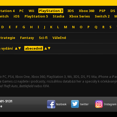
Station 4
PC
Wii
PlayStation 3
3DS
Xbox 360
PSP
DS
witch
iOS
PlayStation 5
Stadia
Xbox Series
Switch 2
M
D
E
F
G
H
I
J
K
L
M
N
O
P
Q
R
S
Strategie
Fantasy
Sci-fi
Válečné
 vydání
abecedně
o PC, PS4, Xbox One, Xbox 360, PlayStation 3, Wii, 3DS, DS, PS Vita, iPhone a i
Na Games.cz najdete i podcasty, rozsáhlou databázi her a speciály k očekávaný
d Theft Auto
,
Battlefield
nebo
FIFA
.
01-5131
facebook
twitter
Instagram
ce