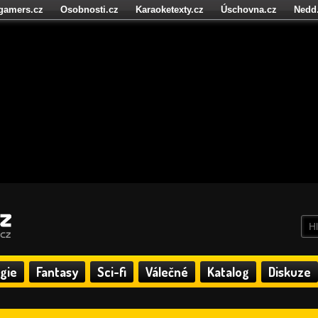
igamers.cz
Osobnosti.cz
Karaoketexty.cz
Úschovna.cz
Nedd
níze.cz
StartupInsider.cz
gie
Fantasy
Sci-fi
Válečné
Katalog
Diskuze