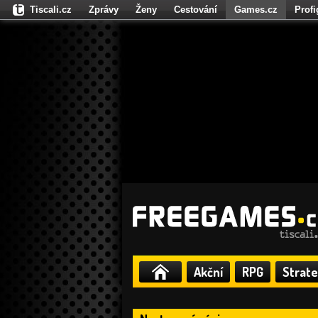
Tiscali.cz
Zprávy
Ženy
Cestování
Games.cz
Prof
Moulík.cz
Fights.cz
Sport
Dokina.cz
CZhity.cz
Našepe
Akční
RPG
Strate