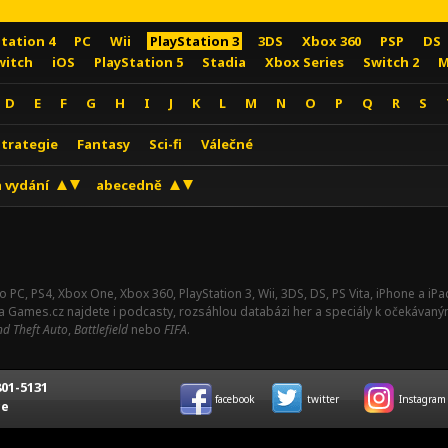
Station 4
PC
Wii
PlayStation 3
3DS
Xbox 360
PSP
DS
witch
iOS
PlayStation 5
Stadia
Xbox Series
Switch 2
M
D
E
F
G
H
I
J
K
L
M
N
O
P
Q
R
S
Strategie
Fantasy
Sci-fi
Válečné
 vydání
abecedně
o PC, PS4, Xbox One, Xbox 360, PlayStation 3, Wii, 3DS, DS, PS Vita, iPhone a i
Na Games.cz najdete i podcasty, rozsáhlou databázi her a speciály k očekávaný
d Theft Auto
,
Battlefield
nebo
FIFA
.
01-5131
facebook
twitter
Instagram
ce