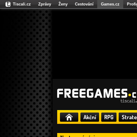
Tiscali.cz
Zprávy
Ženy
Cestování
Games.cz
Prof
Moulík.cz
Fights.cz
Sport
Dokina.cz
CZhity.cz
Našepe
Akční
RPG
Strate