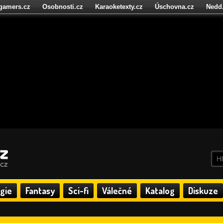
igamers.cz
Osobnosti.cz
Karaoketexty.cz
Úschovna.cz
Nedd
níze.cz
StartupInsider.cz
gie
Fantasy
Sci-fi
Válečné
Katalog
Diskuze