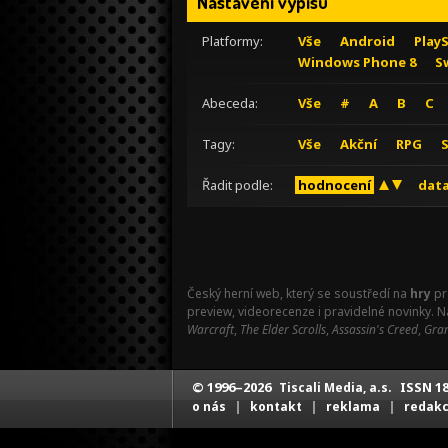
Nastavení výpisu
Platformy:
Vše
Android
Play
Windows Phone 8
S
Abeceda:
Vše
#
A
B
C
Tagy:
Vše
Akční
RPG
Řadit podle:
hodnocení
data
Český herní web, který se soustředí na
hry
pr
preview, videorecenze i pravidelné novinky. 
Warcraft
,
The Elder Scrolls
,
Assassin's Creed
,
Gran
© 1996–2026
ISSN 18
Tiscali Media, a.s.
|
|
|
o nás
kontakt
reklama
redak