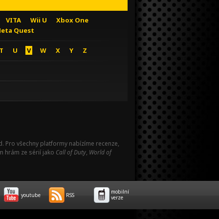
VITA
Wii U
Xbox One
eta Quest
T
U
V
W
X
Y
Z
Pad. Pro všechny platformy nabízíme recenze,
m hrám ze sérií jako
Call of Duty
,
World of
mobilní
youtube
RSS
verze