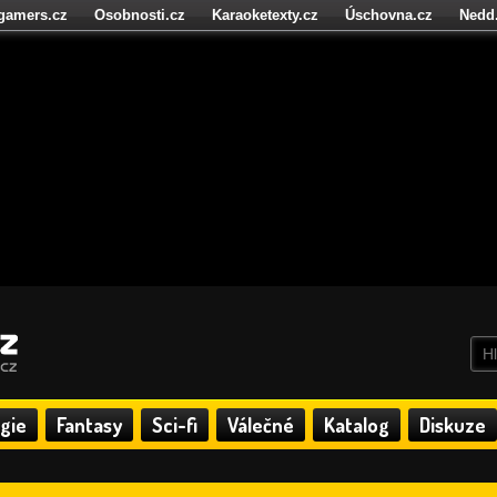
igamers.cz
Osobnosti.cz
Karaoketexty.cz
Úschovna.cz
Nedd
níze.cz
StartupInsider.cz
gie
Fantasy
Sci-fi
Válečné
Katalog
Diskuze