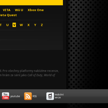
VITA
Wii U
Xbox One
eta Quest
T
U
V
W
X
Y
Z
Pad. Pro všechny platformy nabízíme recenze,
m hrám ze sérií jako
Call of Duty
,
World of
mobilní
youtube
RSS
verze