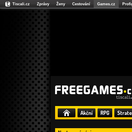
Tiscali.cz
Zprávy
Ženy
Cestování
Games.cz
Prof
Moulík.cz
Fights.cz
Sport
Dokina.cz
CZhity.cz
Našepe
Akční
RPG
Strate