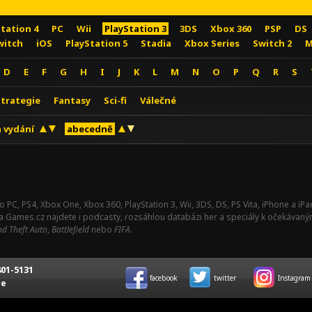
Station 4
PC
Wii
PlayStation 3
3DS
Xbox 360
PSP
DS
witch
iOS
PlayStation 5
Stadia
Xbox Series
Switch 2
M
D
E
F
G
H
I
J
K
L
M
N
O
P
Q
R
S
Strategie
Fantasy
Sci-fi
Válečné
 vydání
abecedně
o PC, PS4, Xbox One, Xbox 360, PlayStation 3, Wii, 3DS, DS, PS Vita, iPhone a i
Na Games.cz najdete i podcasty, rozsáhlou databázi her a speciály k očekávaný
d Theft Auto
,
Battlefield
nebo
FIFA
.
01-5131
facebook
twitter
Instagram
ce