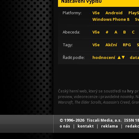
Nastavení výpisu
Platformy:
Vše
Android
Play
Windows Phone 8
S
Abeceda:
Vše
#
A
B
C
Tagy:
Vše
Akční
RPG
Řadit podle:
hodnocení
data
Český herní web, který se soustředí na
hry
pr
preview, videorecenze i pravidelné novinky. 
Warcraft
,
The Elder Scrolls
,
Assassin's Creed
,
Gran
© 1996–2026
ISSN 18
Tiscali Media, a.s.
|
|
|
o nás
kontakt
reklama
redak