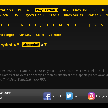
Station 4
PC
Wii
PlayStation 3
3DS
Xbox 360
PSP
DS
witch
iOS
PlayStation 5
Stadia
Xbox Series
Switch 2
M
D
E
F
G
H
I
J
K
L
M
N
O
P
Q
R
S
Strategie
Fantasy
Sci-fi
Válečné
 vydání
abecedně
o PC, PS4, Xbox One, Xbox 360, PlayStation 3, Wii, 3DS, DS, PS Vita, iPhone a i
Na Games.cz najdete i podcasty, rozsáhlou databázi her a speciály k očekávaný
d Theft Auto
,
Battlefield
nebo
FIFA
.
01-5131
facebook
twitter
Instagram
ce