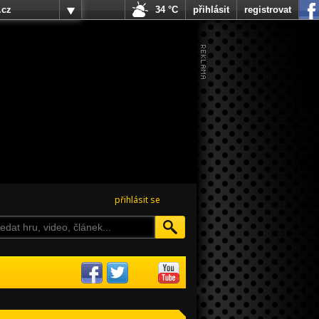
.cz
34 °C
přihlásit
registrovat
přihlásit se