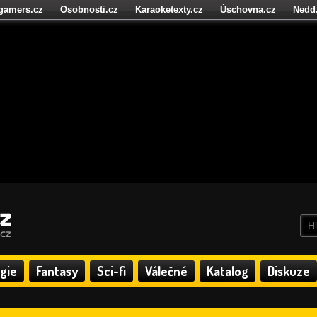
igamers.cz
Osobnosti.cz
Karaoketexty.cz
Úschovna.cz
Nedd
níze.cz
StartupInsider.cz
gie
Fantasy
Sci-fi
Válečné
Katalog
Diskuze