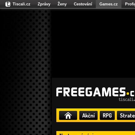
Tiscali.cz
Zprávy
Ženy
Cestování
Games.cz
Prof
Moulík.cz
Fights.cz
Sport
Dokina.cz
CZhity.cz
Našepe
Akční
RPG
Strate