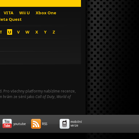
VITA
Wii U
Xbox One
eta Quest
T
U
V
W
X
Y
Z
Pad. Pro všechny platformy nabízíme recenze,
m hrám ze sérií jako
Call of Duty
,
World of
mobilní
youtube
RSS
verze