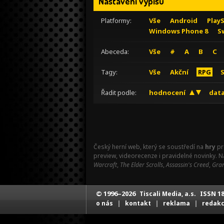
Nastavení výpisu
Platformy:
Vše
Android
Play
Windows Phone 8
S
Abeceda:
Vše
#
A
B
C
Tagy:
Vše
Akční
RPG
Řadit podle:
hodnocení
data
Český herní web, který se soustředí na
hry
pr
preview, videorecenze i pravidelné novinky. 
Warcraft
,
The Elder Scrolls
,
Assassin's Creed
,
Gran
© 1996–2026
ISSN 18
Tiscali Media, a.s.
|
|
|
o nás
kontakt
reklama
redak