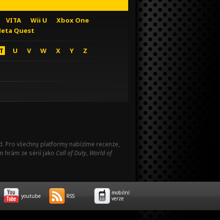
VITA
Wii U
Xbox One
eta Quest
T
U
V
W
X
Y
Z
Pad. Pro všechny platformy nabízíme recenze,
m hrám ze sérií jako
Call of Duty
,
World of
mobilní
youtube
RSS
verze