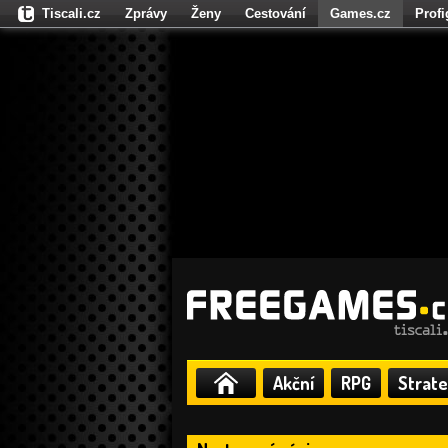
Tiscali.cz
Zprávy
Ženy
Cestování
Games.cz
Prof
Moulík.cz
Fights.cz
Sport
Dokina.cz
CZhity.cz
Našepe
Akční
RPG
Strate