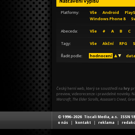
Nastavení výpisu
Platformy:
Vše
Android
Play
Windows Phone 8
S
Abeceda:
Vše
#
A
B
C
Tagy:
Vše
Akční
RPG
Řadit podle:
hodnocení
data
Český herní web, který se soustředí na
hry
pr
preview, videorecenze i pravidelné novinky. 
Warcraft
,
The Elder Scrolls
,
Assassin's Creed
,
Gran
© 1996–2026
ISSN 18
Tiscali Media, a.s.
|
|
|
o nás
kontakt
reklama
redak