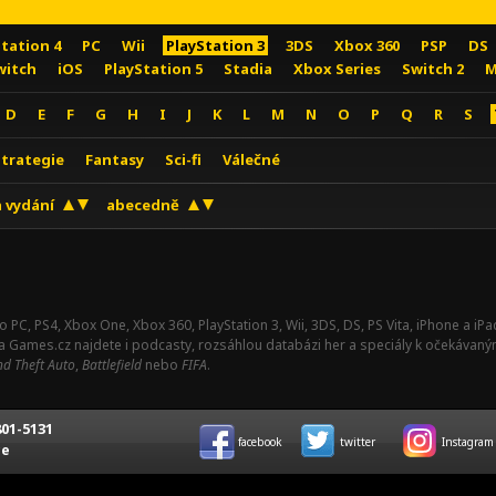
Station 4
PC
Wii
PlayStation 3
3DS
Xbox 360
PSP
DS
witch
iOS
PlayStation 5
Stadia
Xbox Series
Switch 2
M
D
E
F
G
H
I
J
K
L
M
N
O
P
Q
R
S
Strategie
Fantasy
Sci-fi
Válečné
 vydání
abecedně
o PC, PS4, Xbox One, Xbox 360, PlayStation 3, Wii, 3DS, DS, PS Vita, iPhone a i
Na Games.cz najdete i podcasty, rozsáhlou databázi her a speciály k očekávaný
d Theft Auto
,
Battlefield
nebo
FIFA
.
01-5131
facebook
twitter
Instagram
ce