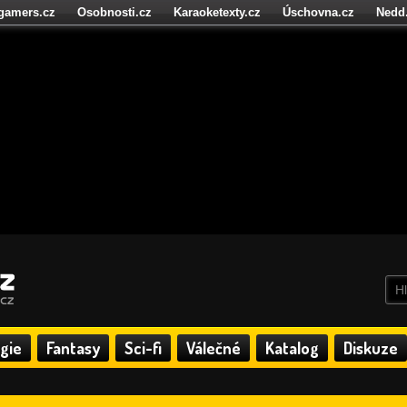
igamers.cz
Osobnosti.cz
Karaoketexty.cz
Úschovna.cz
Nedd
níze.cz
StartupInsider.cz
gie
Fantasy
Sci-fi
Válečné
Katalog
Diskuze