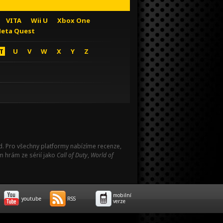
VITA
Wii U
Xbox One
eta Quest
T
U
V
W
X
Y
Z
Pad. Pro všechny platformy nabízíme recenze,
m hrám ze sérií jako
Call of Duty
,
World of
mobilní
youtube
RSS
verze