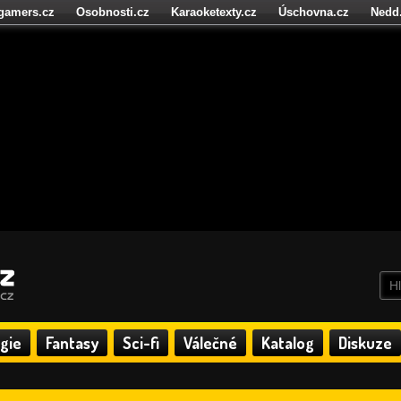
igamers.cz
Osobnosti.cz
Karaoketexty.cz
Úschovna.cz
Nedd
níze.cz
StartupInsider.cz
gie
Fantasy
Sci-fi
Válečné
Katalog
Diskuze