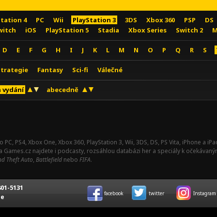
Station 4
PC
Wii
PlayStation 3
3DS
Xbox 360
PSP
DS
witch
iOS
PlayStation 5
Stadia
Xbox Series
Switch 2
M
D
E
F
G
H
I
J
K
L
M
N
O
P
Q
R
S
Strategie
Fantasy
Sci-fi
Válečné
 vydání
abecedně
o PC, PS4, Xbox One, Xbox 360, PlayStation 3, Wii, 3DS, DS, PS Vita, iPhone a i
Na Games.cz najdete i podcasty, rozsáhlou databázi her a speciály k očekávaný
d Theft Auto
,
Battlefield
nebo
FIFA
.
01-5131
facebook
twitter
Instagram
ce