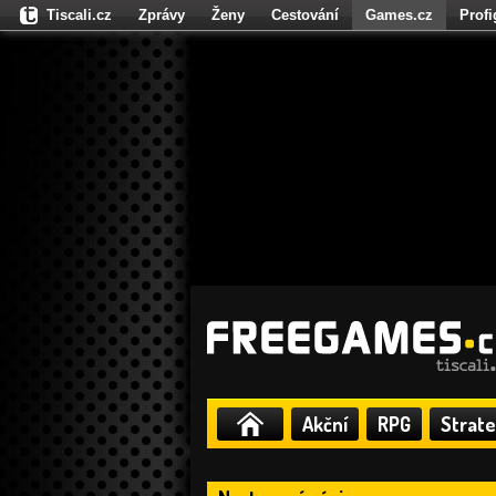
Tiscali.cz
Zprávy
Ženy
Cestování
Games.cz
Prof
Moulík.cz
Fights.cz
Sport
Dokina.cz
CZhity.cz
Našepe
Akční
RPG
Strate