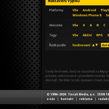
Nastavení výpisu
Platformy:
Vše
Android
Play
Windows Phone 8
S
Abeceda:
Vše
#
A
B
C
Tagy:
Vše
Akční
RPG
Řadit podle:
hodnocení
data
Český herní web, který se soustředí na
hry
pr
preview, videorecenze i pravidelné novinky. 
Warcraft
,
The Elder Scrolls
,
Assassin's Creed
,
Gran
© 1996–2026
ISSN 18
Tiscali Media, a.s.
|
|
|
o nás
kontakt
reklama
redak