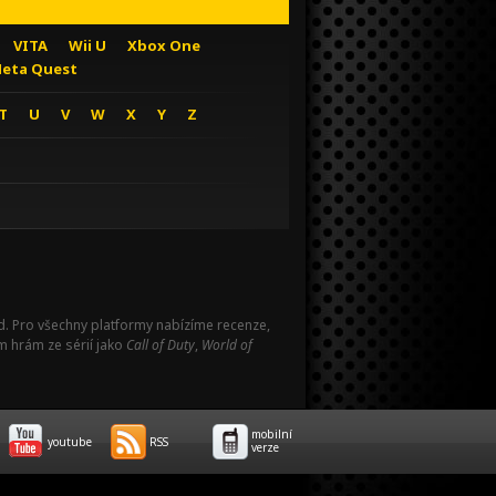
VITA
Wii U
Xbox One
eta Quest
T
U
V
W
X
Y
Z
Pad. Pro všechny platformy nabízíme recenze,
m hrám ze sérií jako
Call of Duty
,
World of
mobilní
youtube
RSS
verze