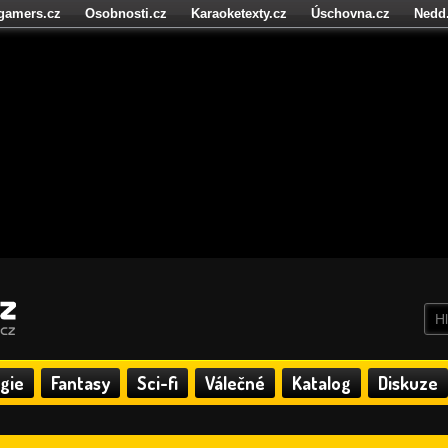
igamers.cz
Osobnosti.cz
Karaoketexty.cz
Úschovna.cz
Nedd
níze.cz
StartupInsider.cz
gie
Fantasy
Sci-fi
Válečné
Katalog
Diskuze