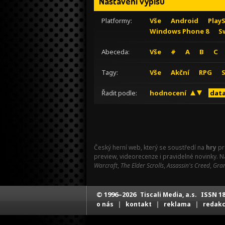
Nastavení výpisu
Platformy:
Vše
Android
Play
Windows Phone 8
S
Abeceda:
Vše
#
A
B
C
Tagy:
Vše
Akční
RPG
Řadit podle:
hodnocení
data
Český herní web, který se soustředí na
hry
pr
preview, videorecenze i pravidelné novinky. 
Warcraft
,
The Elder Scrolls
,
Assassin's Creed
,
Gran
© 1996–2026
ISSN 18
Tiscali Media, a.s.
|
|
|
o nás
kontakt
reklama
redak