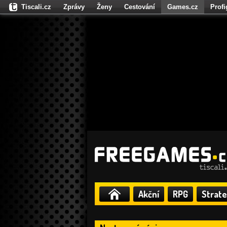
Tiscali.cz
Zprávy
Ženy
Cestování
Games.cz
Prof
Moulík.cz
Fights.cz
Sport
Dokina.cz
CZhity.cz
Našepe
Akční
RPG
Strate