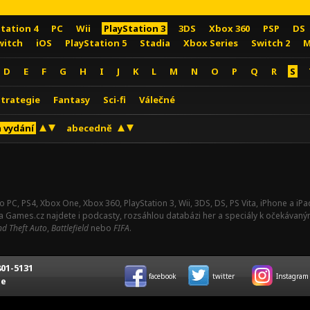
Station 4
PC
Wii
PlayStation 3
3DS
Xbox 360
PSP
DS
witch
iOS
PlayStation 5
Stadia
Xbox Series
Switch 2
M
D
E
F
G
H
I
J
K
L
M
N
O
P
Q
R
S
Strategie
Fantasy
Sci-fi
Válečné
 vydání
abecedně
o PC, PS4, Xbox One, Xbox 360, PlayStation 3, Wii, 3DS, DS, PS Vita, iPhone a i
Na Games.cz najdete i podcasty, rozsáhlou databázi her a speciály k očekávaný
d Theft Auto
,
Battlefield
nebo
FIFA
.
01-5131
facebook
twitter
Instagram
ce