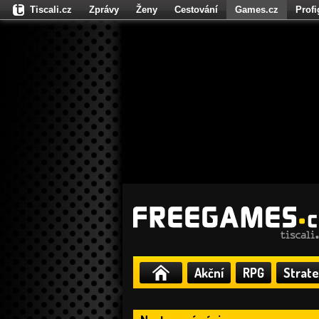
Tiscali.cz
Zprávy
Ženy
Cestování
Games.cz
Prof
Moulík.cz
Fights.cz
Sport
Dokina.cz
CZhity.cz
Našepe
Akční
RPG
Strate