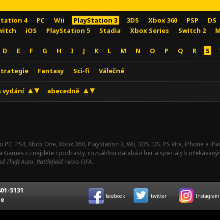
Station 4
PC
Wii
PlayStation 3
3DS
Xbox 360
PSP
DS
witch
iOS
PlayStation 5
Stadia
Xbox Series
Switch 2
M
D
E
F
G
H
I
J
K
L
M
N
O
P
Q
R
S
Strategie
Fantasy
Sci-fi
Válečné
 vydání
abecedně
o PC, PS4, Xbox One, Xbox 360, PlayStation 3, Wii, 3DS, DS, PS Vita, iPhone a i
Na Games.cz najdete i podcasty, rozsáhlou databázi her a speciály k očekávaný
d Theft Auto
,
Battlefield
nebo
FIFA
.
01-5131
facebook
twitter
Instagram
ce