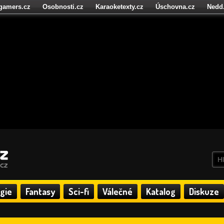
igamers.cz
Osobnosti.cz
Karaoketexty.cz
Úschovna.cz
Nedd
níze.cz
StartupInsider.cz
gie
Fantasy
Sci-fi
Válečné
Katalog
Diskuze