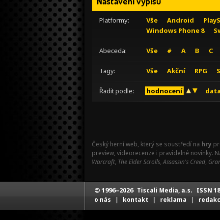
Nastavení výpisu
Platformy:
Vše
Android
Play
Windows Phone 8
S
Abeceda:
Vše
#
A
B
C
Tagy:
Vše
Akční
RPG
Řadit podle:
hodnocení
data
Český herní web, který se soustředí na
hry
pr
preview, videorecenze i pravidelné novinky. 
Warcraft
,
The Elder Scrolls
,
Assassin's Creed
,
Gran
© 1996–2026
ISSN 18
Tiscali Media, a.s.
|
|
|
o nás
kontakt
reklama
redak