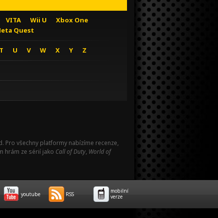
VITA
Wii U
Xbox One
eta Quest
T
U
V
W
X
Y
Z
Pad. Pro všechny platformy nabízíme recenze,
m hrám ze sérií jako
Call of Duty
,
World of
mobilní
youtube
RSS
verze