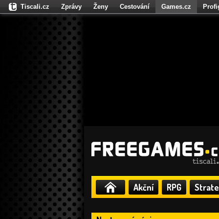
Tiscali.cz
Zprávy
Ženy
Cestování
Games.cz
Prof
Moulík.cz
Fights.cz
Sport
Dokina.cz
CZhity.cz
Našepe
Akční
RPG
Strate