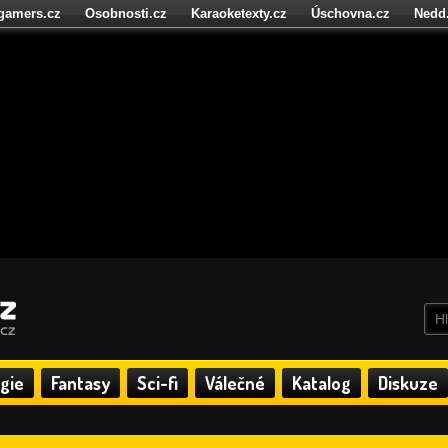
igamers.cz
Osobnosti.cz
Karaoketexty.cz
Úschovna.cz
Nedd
níze.cz
StartupInsider.cz
gie
Fantasy
Sci-fi
Válečné
Katalog
Diskuze