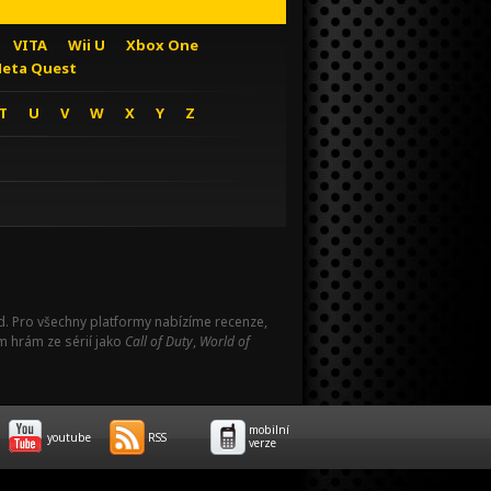
VITA
Wii U
Xbox One
eta Quest
T
U
V
W
X
Y
Z
Pad. Pro všechny platformy nabízíme recenze,
m hrám ze sérií jako
Call of Duty
,
World of
mobilní
youtube
RSS
verze