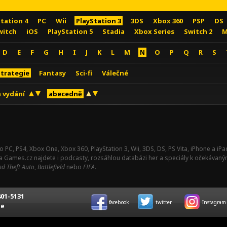
Station 4
PC
Wii
PlayStation 3
3DS
Xbox 360
PSP
DS
witch
iOS
PlayStation 5
Stadia
Xbox Series
Switch 2
M
D
E
F
G
H
I
J
K
L
M
N
O
P
Q
R
S
Strategie
Fantasy
Sci-fi
Válečné
 vydání
abecedně
o PC, PS4, Xbox One, Xbox 360, PlayStation 3, Wii, 3DS, DS, PS Vita, iPhone a i
Na Games.cz najdete i podcasty, rozsáhlou databázi her a speciály k očekávaný
d Theft Auto
,
Battlefield
nebo
FIFA
.
01-5131
facebook
twitter
Instagram
ce