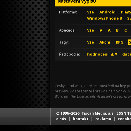
Nastavení výpisu
Platformy:
Vše
Android
Play
Windows Phone 8
S
Abeceda:
Vše
#
A
B
C
Tagy:
Vše
Akční
RPG
Řadit podle:
hodnocení
data
Český herní web, který se soustředí na
hry
pr
preview, videorecenze i pravidelné novinky. 
Warcraft
,
The Elder Scrolls
,
Assassin's Creed
,
Gran
© 1996–2026
ISSN 18
Tiscali Media, a.s.
|
|
|
o nás
kontakt
reklama
redak