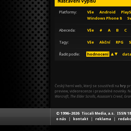
Nastavení výpisu
Platformy:
Vše
Android
Play
Windows Phone 8
S
Abeceda:
Vše
#
A
B
C
Tagy:
Vše
Akční
RPG
Řadit podle:
hodnocení
data
Český herní web, který se soustředí na
hry
pr
preview, videorecenze i pravidelné novinky. 
Warcraft
,
The Elder Scrolls
,
Assassin's Creed
,
Gran
© 1996–2026
ISSN 18
Tiscali Media, a.s.
|
|
|
o nás
kontakt
reklama
redak