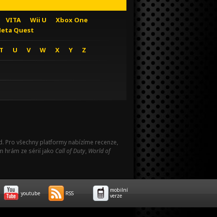
VITA
Wii U
Xbox One
eta Quest
T
U
V
W
X
Y
Z
Pad. Pro všechny platformy nabízíme recenze,
m hrám ze sérií jako
Call of Duty
,
World of
mobilní
youtube
RSS
verze