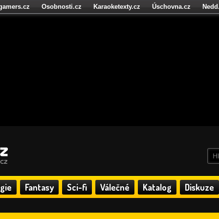
igamers.cz
Osobnosti.cz
Karaoketexty.cz
Úschovna.cz
Nedd
níze.cz
StartupInsider.cz
gie
Fantasy
Sci-fi
Válečné
Katalog
Diskuze