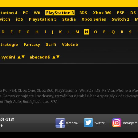
Station 4
PC
Wii
PlayStation 3
3DS
Xbox 360
PSP
DS
witch
iOS
PlayStation 5
Stadia
Xbox Series
Switch 2
M
D
E
F
G
H
I
J
K
L
M
N
O
P
Q
R
S
Strategie
Fantasy
Sci-fi
Válečné
 vydání
abecedně
o PC, PS4, Xbox One, Xbox 360, PlayStation 3, Wii, 3DS, DS, PS Vita, iPhone a i
Na Games.cz najdete i podcasty, rozsáhlou databázi her a speciály k očekávaný
d Theft Auto
,
Battlefield
nebo
FIFA
.
01-5131
facebook
twitter
Instagram
ce