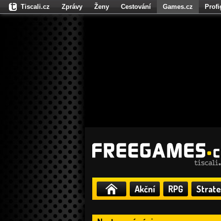
Tiscali.cz
Zprávy
Ženy
Cestování
Games.cz
Prof
Moulík.cz
Fights.cz
Sport
Dokina.cz
CZhity.cz
Našepe
Akční
RPG
Strate