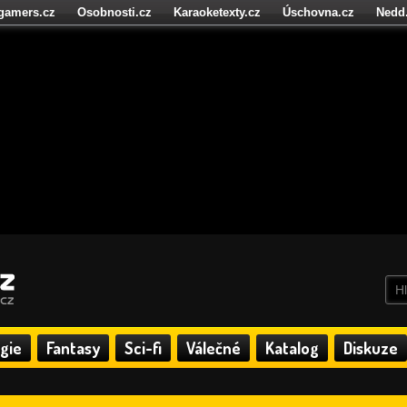
igamers.cz
Osobnosti.cz
Karaoketexty.cz
Úschovna.cz
Nedd
níze.cz
StartupInsider.cz
gie
Fantasy
Sci-fi
Válečné
Katalog
Diskuze