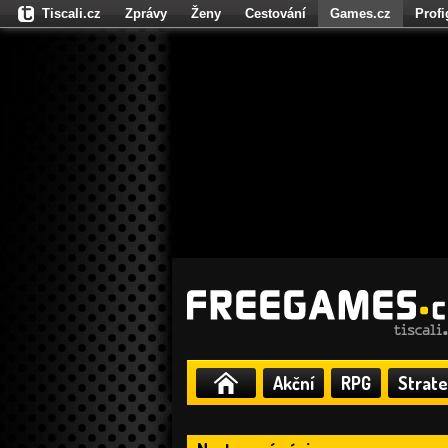
Tiscali.cz
Zprávy
Ženy
Cestování
Games.cz
Prof
Moulík.cz
Fights.cz
Sport
Dokina.cz
CZhity.cz
Našepe
Akční
RPG
Strate