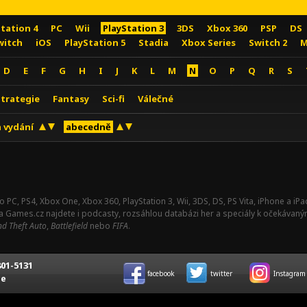
Station 4
PC
Wii
PlayStation 3
3DS
Xbox 360
PSP
DS
witch
iOS
PlayStation 5
Stadia
Xbox Series
Switch 2
M
D
E
F
G
H
I
J
K
L
M
N
O
P
Q
R
S
Strategie
Fantasy
Sci-fi
Válečné
 vydání
abecedně
o PC, PS4, Xbox One, Xbox 360, PlayStation 3, Wii, 3DS, DS, PS Vita, iPhone a i
Na Games.cz najdete i podcasty, rozsáhlou databázi her a speciály k očekávaný
d Theft Auto
,
Battlefield
nebo
FIFA
.
01-5131
facebook
twitter
Instagram
ce