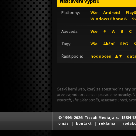
Nastavení výpisu
Platformy:
Vše
Android
Play
Windows Phone 8
S
Abeceda:
Vše
#
A
B
C
Tagy:
Vše
Akční
RPG
Řadit podle:
hodnocení
data
Český herní web, který se soustředí na
hry
pr
preview, videorecenze i pravidelné novinky. 
Warcraft
,
The Elder Scrolls
,
Assassin's Creed
,
Gran
© 1996–2026
ISSN 18
Tiscali Media, a.s.
|
|
|
o nás
kontakt
reklama
redak