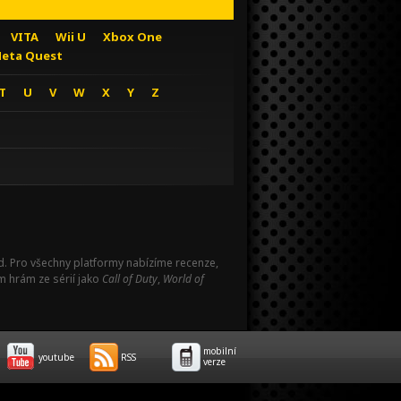
VITA
Wii U
Xbox One
eta Quest
T
U
V
W
X
Y
Z
Pad. Pro všechny platformy nabízíme recenze,
m hrám ze sérií jako
Call of Duty
,
World of
mobilní
youtube
RSS
verze