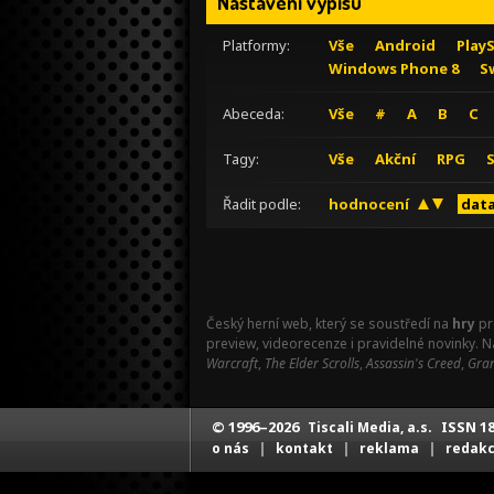
Nastavení výpisu
Platformy:
Vše
Android
Play
Windows Phone 8
S
Abeceda:
Vše
#
A
B
C
Tagy:
Vše
Akční
RPG
Řadit podle:
hodnocení
data
Český herní web, který se soustředí na
hry
pr
preview, videorecenze i pravidelné novinky. 
Warcraft
,
The Elder Scrolls
,
Assassin's Creed
,
Gran
© 1996–2026
ISSN 18
Tiscali Media, a.s.
|
|
|
o nás
kontakt
reklama
redak