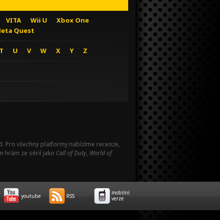
VITA
Wii U
Xbox One
eta Quest
T
U
V
W
X
Y
Z
Pad. Pro všechny platformy nabízíme recenze,
m hrám ze sérií jako
Call of Duty
,
World of
mobilní
youtube
RSS
verze