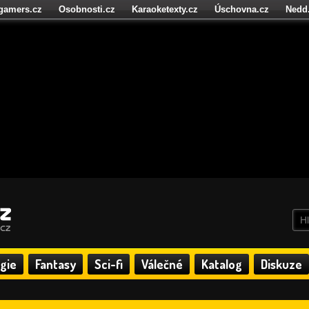
igamers.cz
Osobnosti.cz
Karaoketexty.cz
Úschovna.cz
Nedd
níze.cz
StartupInsider.cz
gie
Fantasy
Sci-fi
Válečné
Katalog
Diskuze