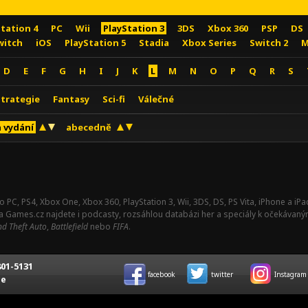
Station 4
PC
Wii
PlayStation 3
3DS
Xbox 360
PSP
DS
witch
iOS
PlayStation 5
Stadia
Xbox Series
Switch 2
M
D
E
F
G
H
I
J
K
L
M
N
O
P
Q
R
S
Strategie
Fantasy
Sci-fi
Válečné
 vydání
abecedně
o PC, PS4, Xbox One, Xbox 360, PlayStation 3, Wii, 3DS, DS, PS Vita, iPhone a i
Na Games.cz najdete i podcasty, rozsáhlou databázi her a speciály k očekávaný
d Theft Auto
,
Battlefield
nebo
FIFA
.
01-5131
facebook
twitter
Instagram
ce