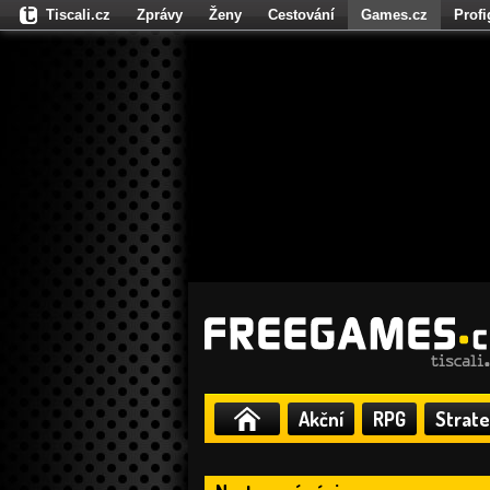
Tiscali.cz
Zprávy
Ženy
Cestování
Games.cz
Prof
Moulík.cz
Fights.cz
Sport
Dokina.cz
CZhity.cz
Našepe
Akční
RPG
Strate