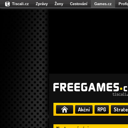
Tiscali.cz
Zprávy
Ženy
Cestování
Games.cz
Prof
Moulík.cz
Fights.cz
Sport
Dokina.cz
CZhity.cz
Našepe
Akční
RPG
Strate