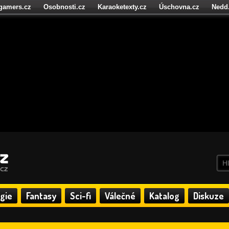
igamers.cz
Osobnosti.cz
Karaoketexty.cz
Úschovna.cz
Nedd
níze.cz
StartupInsider.cz
gie
Fantasy
Sci-fi
Válečné
Katalog
Diskuze