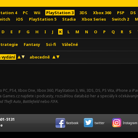
Station 4
PC
Wii
PlayStation 3
3DS
Xbox 360
PSP
DS
witch
iOS
PlayStation 5
Stadia
Xbox Series
Switch 2
M
D
E
F
G
H
I
J
K
L
M
N
O
P
Q
R
S
Strategie
Fantasy
Sci-fi
Válečné
 vydání
abecedně
o PC, PS4, Xbox One, Xbox 360, PlayStation 3, Wii, 3DS, DS, PS Vita, iPhone a i
Na Games.cz najdete i podcasty, rozsáhlou databázi her a speciály k očekávaný
d Theft Auto
,
Battlefield
nebo
FIFA
.
01-5131
facebook
twitter
Instagram
ce