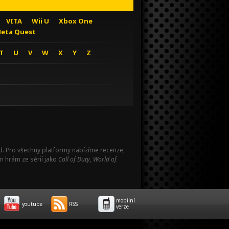
VITA
Wii U
Xbox One
eta Quest
T
U
V
W
X
Y
Z
Pad. Pro všechny platformy nabízíme recenze,
m hrám ze sérií jako
Call of Duty
,
World of
mobilní
youtube
RSS
verze