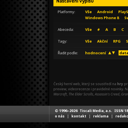
Nastavení výpisu
Platformy:
Vše
Android
Play
Windows Phone 8
S
Abeceda:
Vše
#
A
B
C
Tagy:
Vše
Akční
RPG
Řadit podle:
hodnocení
data
Český herní web, který se soustředí na
hry
pr
preview, videorecenze i pravidelné novinky. 
Warcraft
,
The Elder Scrolls
,
Assassin's Creed
,
Gran
© 1996–2026
ISSN 18
Tiscali Media, a.s.
|
|
|
o nás
kontakt
reklama
redak