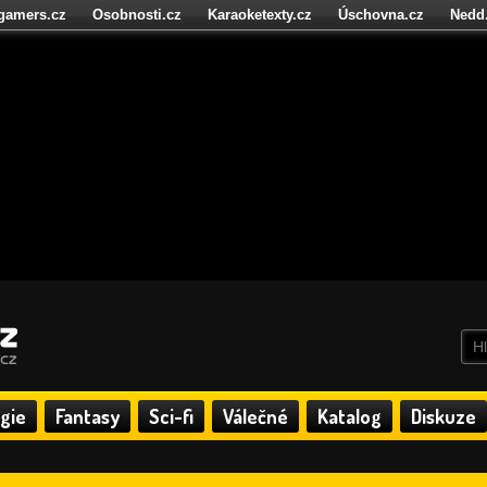
igamers.cz
Osobnosti.cz
Karaoketexty.cz
Úschovna.cz
Nedd
níze.cz
StartupInsider.cz
gie
Fantasy
Sci-fi
Válečné
Katalog
Diskuze