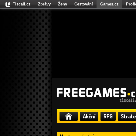
Tiscali.cz
Zprávy
Ženy
Cestování
Games.cz
Prof
Moulík.cz
Fights.cz
Sport
Dokina.cz
CZhity.cz
Našepe
Akční
RPG
Strate