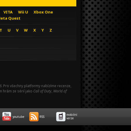
VITA
Wii U
Xbox One
eta Quest
T
U
V
W
X
Y
Z
Pad. Pro všechny platformy nabízíme recenze,
m hrám ze sérií jako
Call of Duty
,
World of
mobilní
youtube
RSS
verze