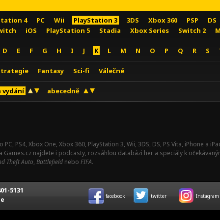
Station 4
PC
Wii
PlayStation 3
3DS
Xbox 360
PSP
DS
witch
iOS
PlayStation 5
Stadia
Xbox Series
Switch 2
M
D
E
F
G
H
I
J
K
L
M
N
O
P
Q
R
S
Strategie
Fantasy
Sci-fi
Válečné
 vydání
abecedně
o PC, PS4, Xbox One, Xbox 360, PlayStation 3, Wii, 3DS, DS, PS Vita, iPhone a i
Na Games.cz najdete i podcasty, rozsáhlou databázi her a speciály k očekávaný
d Theft Auto
,
Battlefield
nebo
FIFA
.
01-5131
facebook
twitter
Instagram
ce