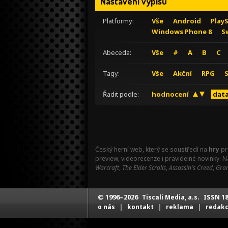
Nastavení výpisu
Platformy:
Vše
Android
Play
Windows Phone 8
S
Abeceda:
Vše
#
A
B
C
Tagy:
Vše
Akční
RPG
Řadit podle:
hodnocení
data
Český herní web, který se soustředí na
hry
pr
preview, videorecenze i pravidelné novinky. 
Warcraft
,
The Elder Scrolls
,
Assassin's Creed
,
Gran
© 1996–2026
ISSN 18
Tiscali Media, a.s.
|
|
|
o nás
kontakt
reklama
redak