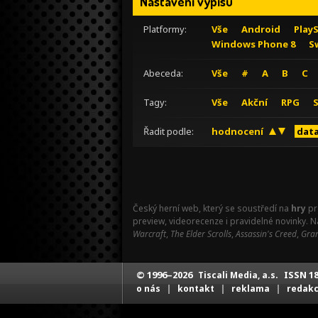
Nastavení výpisu
Platformy:
Vše
Android
Play
Windows Phone 8
S
Abeceda:
Vše
#
A
B
C
Tagy:
Vše
Akční
RPG
Řadit podle:
hodnocení
data
Český herní web, který se soustředí na
hry
pr
preview, videorecenze i pravidelné novinky. 
Warcraft
,
The Elder Scrolls
,
Assassin's Creed
,
Gran
© 1996–2026
ISSN 18
Tiscali Media, a.s.
|
|
|
o nás
kontakt
reklama
redak