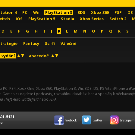
Station 4
PC
Wii
PlayStation 3
3DS
Xbox 360
PSP
DS
witch
iOS
PlayStation 5
Stadia
Xbox Series
Switch 2
M
D
E
F
G
H
I
J
K
L
M
N
O
P
Q
R
S
Strategie
Fantasy
Sci-fi
Válečné
 vydání
abecedně
o PC, PS4, Xbox One, Xbox 360, PlayStation 3, Wii, 3DS, DS, PS Vita, iPhone a i
Na Games.cz najdete i podcasty, rozsáhlou databázi her a speciály k očekávaný
d Theft Auto
,
Battlefield
nebo
FIFA
.
01-5131
facebook
twitter
Instagram
ce