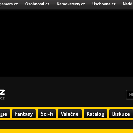
igamers.cz
Osobnosti.cz
Karaoketexty.cz
Úschovna.cz
Nedd
níze.cz
StartupInsider.cz
gie
Fantasy
Sci-fi
Válečné
Katalog
Diskuze