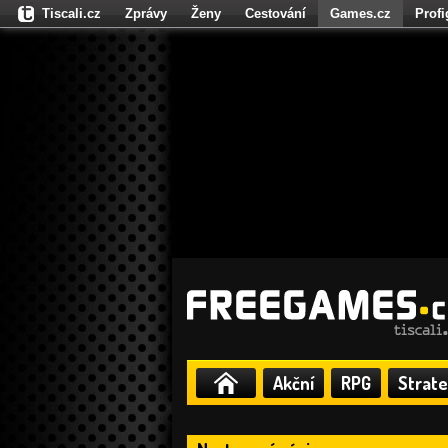
Tiscali.cz
Zprávy
Ženy
Cestování
Games.cz
Prof
Moulík.cz
Fights.cz
Sport
Dokina.cz
CZhity.cz
Našepe
Akční
RPG
Strate