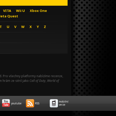
VITA
Wii U
Xbox One
eta Quest
T
U
V
W
X
Y
Z
Pad. Pro všechny platformy nabízíme recenze,
m hrám ze sérií jako
Call of Duty
,
World of
mobilní
youtube
RSS
verze