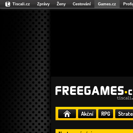
Tiscali.cz
Zprávy
Ženy
Cestování
Games.cz
Prof
Moulík.cz
Fights.cz
Sport
Dokina.cz
CZhity.cz
Našepe
Akční
RPG
Strate