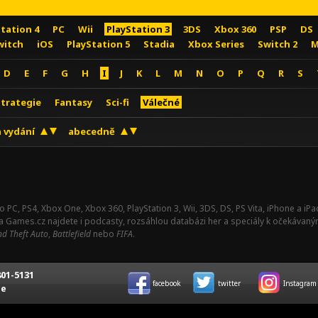
Station 4
PC
Wii
PlayStation 3
3DS
Xbox 360
PSP
DS
witch
iOS
PlayStation 5
Stadia
Xbox Series
Switch 2
M
D
E
F
G
H
I
J
K
L
M
N
O
P
Q
R
S
Strategie
Fantasy
Sci-fi
Válečné
 vydání
abecedně
o PC, PS4, Xbox One, Xbox 360, PlayStation 3, Wii, 3DS, DS, PS Vita, iPhone a i
Na Games.cz najdete i podcasty, rozsáhlou databázi her a speciály k očekávaný
d Theft Auto
,
Battlefield
nebo
FIFA
.
01-5131
facebook
twitter
Instagram
ce