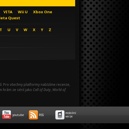
VITA
Wii U
Xbox One
eta Quest
T
U
V
W
X
Y
Z
Pad. Pro všechny platformy nabízíme recenze,
m hrám ze sérií jako
Call of Duty
,
World of
mobilní
youtube
RSS
verze