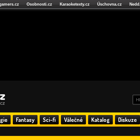
igamers.cz
Osobnosti.cz
Karaoketexty.cz
Úschovna.cz
Nedd
níze.cz
StartupInsider.cz
gie
Fantasy
Sci-fi
Válečné
Katalog
Diskuze