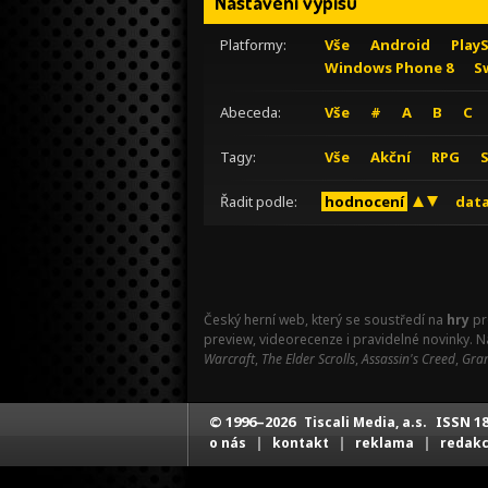
Nastavení výpisu
Platformy:
Vše
Android
Play
Windows Phone 8
S
Abeceda:
Vše
#
A
B
C
Tagy:
Vše
Akční
RPG
Řadit podle:
hodnocení
data
Český herní web, který se soustředí na
hry
pr
preview, videorecenze i pravidelné novinky. 
Warcraft
,
The Elder Scrolls
,
Assassin's Creed
,
Gran
© 1996–2026
ISSN 18
Tiscali Media, a.s.
|
|
|
o nás
kontakt
reklama
redak