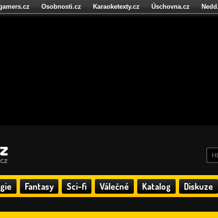
igamers.cz
Osobnosti.cz
Karaoketexty.cz
Úschovna.cz
Nedd
níze.cz
StartupInsider.cz
gie
Fantasy
Sci-fi
Válečné
Katalog
Diskuze