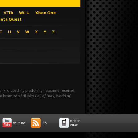
VITA
Wii U
Xbox One
eta Quest
T
U
V
W
X
Y
Z
Pad. Pro všechny platformy nabízíme recenze,
m hrám ze sérií jako
Call of Duty
,
World of
mobilní
youtube
RSS
verze