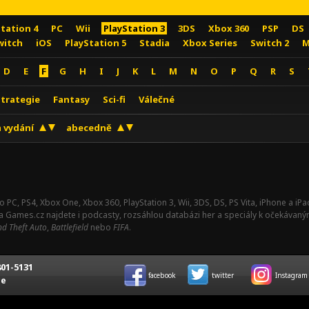
Station 4
PC
Wii
PlayStation 3
3DS
Xbox 360
PSP
DS
witch
iOS
PlayStation 5
Stadia
Xbox Series
Switch 2
M
D
E
F
G
H
I
J
K
L
M
N
O
P
Q
R
S
Strategie
Fantasy
Sci-fi
Válečné
 vydání
abecedně
o PC, PS4, Xbox One, Xbox 360, PlayStation 3, Wii, 3DS, DS, PS Vita, iPhone a i
Na Games.cz najdete i podcasty, rozsáhlou databázi her a speciály k očekávaný
d Theft Auto
,
Battlefield
nebo
FIFA
.
01-5131
facebook
twitter
Instagram
ce