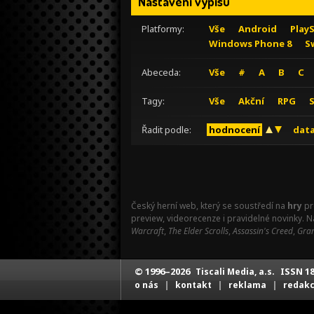
Nastavení výpisu
Platformy:
Vše
Android
Play
Windows Phone 8
S
Abeceda:
Vše
#
A
B
C
Tagy:
Vše
Akční
RPG
Řadit podle:
hodnocení
data
Český herní web, který se soustředí na
hry
pr
preview, videorecenze i pravidelné novinky. 
Warcraft
,
The Elder Scrolls
,
Assassin's Creed
,
Gran
© 1996–2026
ISSN 18
Tiscali Media, a.s.
|
|
|
o nás
kontakt
reklama
redak