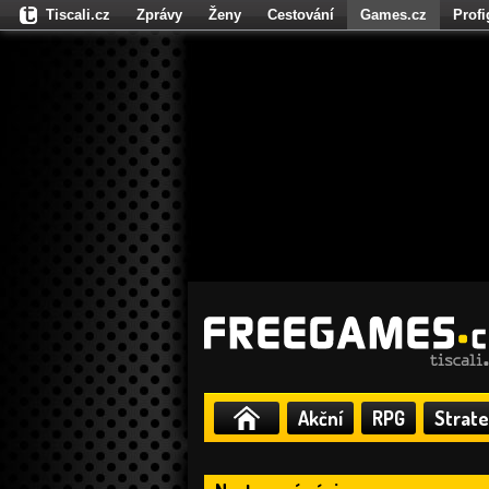
Tiscali.cz
Zprávy
Ženy
Cestování
Games.cz
Prof
Moulík.cz
Fights.cz
Sport
Dokina.cz
CZhity.cz
Našepe
Akční
RPG
Strate