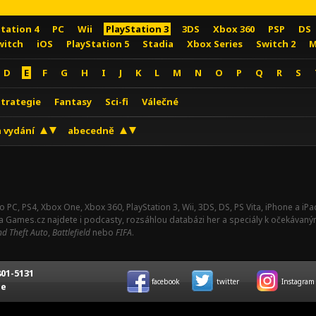
Station 4
PC
Wii
PlayStation 3
3DS
Xbox 360
PSP
DS
witch
iOS
PlayStation 5
Stadia
Xbox Series
Switch 2
M
D
E
F
G
H
I
J
K
L
M
N
O
P
Q
R
S
Strategie
Fantasy
Sci-fi
Válečné
 vydání
abecedně
o PC, PS4, Xbox One, Xbox 360, PlayStation 3, Wii, 3DS, DS, PS Vita, iPhone a i
Na Games.cz najdete i podcasty, rozsáhlou databázi her a speciály k očekávaný
d Theft Auto
,
Battlefield
nebo
FIFA
.
01-5131
facebook
twitter
Instagram
ce