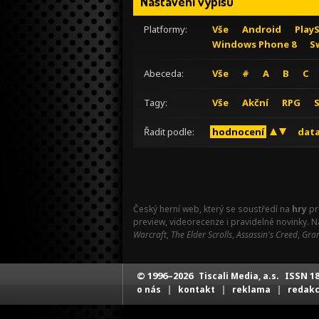
Nastavení výpisu
Platformy:
Vše
Android
Play
Windows Phone 8
S
Abeceda:
Vše
#
A
B
C
Tagy:
Vše
Akční
RPG
Řadit podle:
hodnocení
data
Český herní web, který se soustředí na
hry
pr
preview, videorecenze i pravidelné novinky. 
Warcraft
,
The Elder Scrolls
,
Assassin's Creed
,
Gran
© 1996–2026
ISSN 18
Tiscali Media, a.s.
|
|
|
o nás
kontakt
reklama
redak