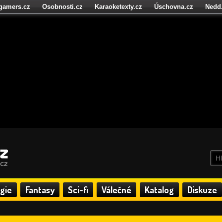
igamers.cz
Osobnosti.cz
Karaoketexty.cz
Úschovna.cz
Nedd
níze.cz
StartupInsider.cz
gie
Fantasy
Sci-fi
Válečné
Katalog
Diskuze