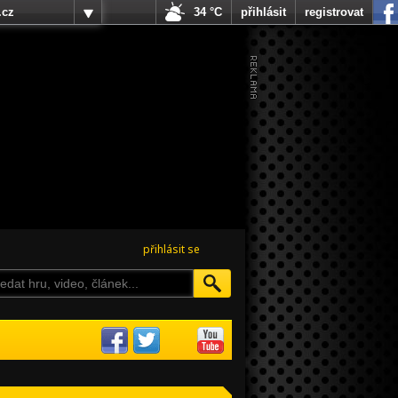
.cz
34 °C
přihlásit
registrovat
přihlásit se