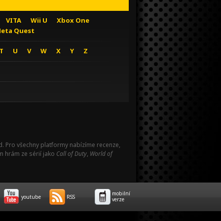
VITA
Wii U
Xbox One
eta Quest
T
U
V
W
X
Y
Z
Pad. Pro všechny platformy nabízíme recenze,
m hrám ze sérií jako
Call of Duty
,
World of
mobilní
youtube
RSS
verze