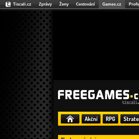
Tiscali.cz
Zprávy
Ženy
Cestování
Games.cz
Prof
Moulík.cz
Fights.cz
Sport
Dokina.cz
CZhity.cz
Našepe
Akční
RPG
Strate