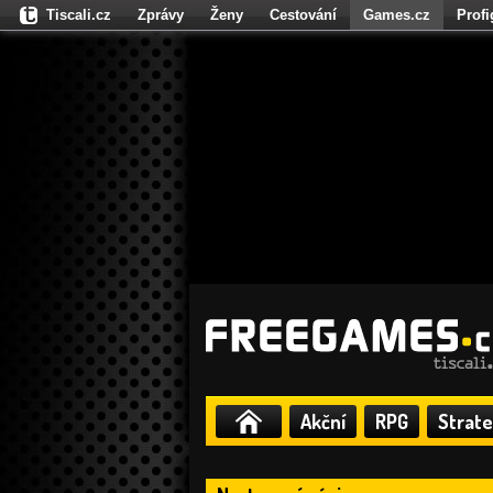
Tiscali.cz
Zprávy
Ženy
Cestování
Games.cz
Prof
Moulík.cz
Fights.cz
Sport
Dokina.cz
CZhity.cz
Našepe
Akční
RPG
Strate