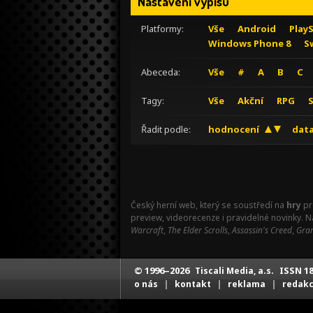
Nastavení výpisu
Platformy:
Vše
Android
Play
Windows Phone 8
S
Abeceda:
Vše
#
A
B
C
Tagy:
Vše
Akční
RPG
Řadit podle:
hodnocení
data
Český herní web, který se soustředí na
hry
pr
preview, videorecenze i pravidelné novinky. 
Warcraft
,
The Elder Scrolls
,
Assassin's Creed
,
Gran
© 1996–2026
ISSN 18
Tiscali Media, a.s.
|
|
|
o nás
kontakt
reklama
redak