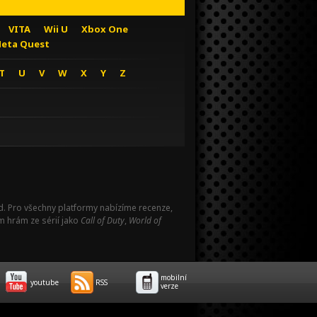
VITA
Wii U
Xbox One
eta Quest
T
U
V
W
X
Y
Z
Pad. Pro všechny platformy nabízíme recenze,
m hrám ze sérií jako
Call of Duty
,
World of
mobilní
youtube
RSS
verze