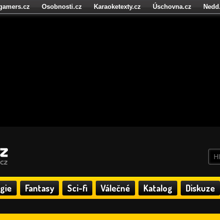
igamers.cz
Osobnosti.cz
Karaoketexty.cz
Úschovna.cz
Nedd
níze.cz
StartupInsider.cz
gie
Fantasy
Sci-fi
Válečné
Katalog
Diskuze