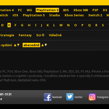
Station 4
PC
Wii
PlayStation 3
3DS
Xbox 360
PSP
DS
witch
iOS
PlayStation 5
Stadia
Xbox Series
Switch 2
M
D
E
F
G
H
I
J
K
L
M
N
O
P
Q
R
S
Strategie
Fantasy
Sci-fi
Válečné
 vydání
abecedně
o PC, PS4, Xbox One, Xbox 360, PlayStation 3, Wii, 3DS, DS, PS Vita, iPhone a i
Na Games.cz najdete i podcasty, rozsáhlou databázi her a speciály k očekávaný
d Theft Auto
,
Battlefield
nebo
FIFA
.
01-5131
facebook
twitter
Instagram
ce