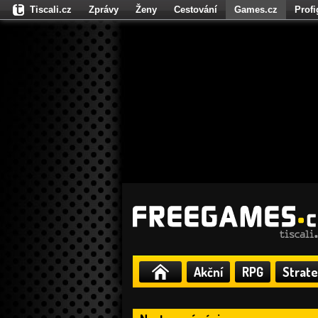
Tiscali.cz
Zprávy
Ženy
Cestování
Games.cz
Prof
Moulík.cz
Fights.cz
Sport
Dokina.cz
CZhity.cz
Našepe
Akční
RPG
Strate