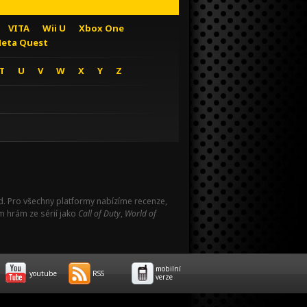
VITA
Wii U
Xbox One
eta Quest
T
U
V
W
X
Y
Z
Pad. Pro všechny platformy nabízíme recenze,
m hrám ze sérií jako
Call of Duty
,
World of
mobilní
youtube
RSS
verze