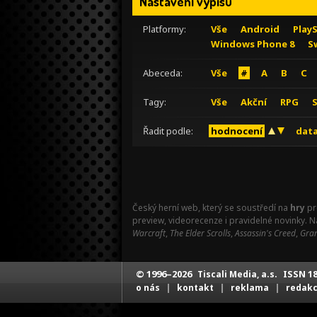
Nastavení výpisu
Platformy:
Vše
Android
Play
Windows Phone 8
S
Abeceda:
Vše
#
A
B
C
Tagy:
Vše
Akční
RPG
Řadit podle:
hodnocení
data
Český herní web, který se soustředí na
hry
pr
preview, videorecenze i pravidelné novinky. 
Warcraft
,
The Elder Scrolls
,
Assassin's Creed
,
Gran
© 1996–2026
ISSN 18
Tiscali Media, a.s.
|
|
|
o nás
kontakt
reklama
redak