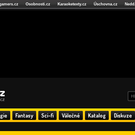
igamers.cz
Osobnosti.cz
Karaoketexty.cz
Úschovna.cz
Nedd
níze.cz
StartupInsider.cz
gie
Fantasy
Sci-fi
Válečné
Katalog
Diskuze