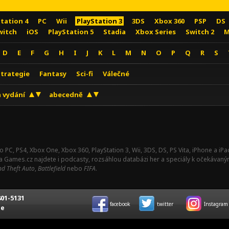
Station 4
PC
Wii
PlayStation 3
3DS
Xbox 360
PSP
DS
witch
iOS
PlayStation 5
Stadia
Xbox Series
Switch 2
M
D
E
F
G
H
I
J
K
L
M
N
O
P
Q
R
S
Strategie
Fantasy
Sci-fi
Válečné
 vydání
abecedně
o PC, PS4, Xbox One, Xbox 360, PlayStation 3, Wii, 3DS, DS, PS Vita, iPhone a i
Na Games.cz najdete i podcasty, rozsáhlou databázi her a speciály k očekávaný
d Theft Auto
,
Battlefield
nebo
FIFA
.
01-5131
facebook
twitter
Instagram
ce