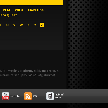
VITA
Wii U
Xbox One
eta Quest
T
U
V
W
X
Y
Z
Pad. Pro všechny platformy nabízíme recenze,
m hrám ze sérií jako
Call of Duty
,
World of
mobilní
youtube
RSS
verze