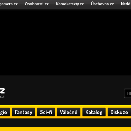
igamers.cz
Osobnosti.cz
Karaoketexty.cz
Úschovna.cz
Nedd
níze.cz
StartupInsider.cz
gie
Fantasy
Sci-fi
Válečné
Katalog
Diskuze