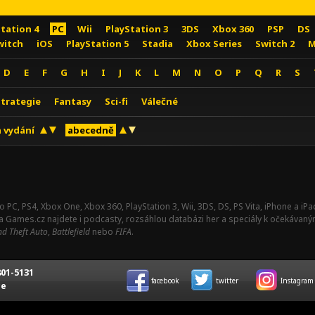
Station 4
PC
Wii
PlayStation 3
3DS
Xbox 360
PSP
DS
witch
iOS
PlayStation 5
Stadia
Xbox Series
Switch 2
M
D
E
F
G
H
I
J
K
L
M
N
O
P
Q
R
S
Strategie
Fantasy
Sci-fi
Válečné
 vydání
abecedně
o PC, PS4, Xbox One, Xbox 360, PlayStation 3, Wii, 3DS, DS, PS Vita, iPhone a i
Na Games.cz najdete i podcasty, rozsáhlou databázi her a speciály k očekávaný
d Theft Auto
,
Battlefield
nebo
FIFA
.
01-5131
facebook
twitter
Instagram
ce