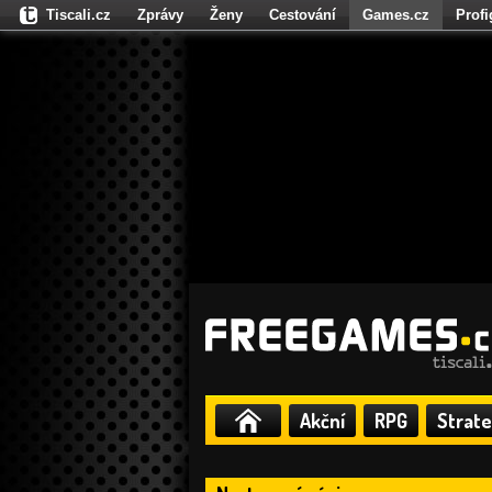
Tiscali.cz
Zprávy
Ženy
Cestování
Games.cz
Prof
Moulík.cz
Fights.cz
Sport
Dokina.cz
CZhity.cz
Našepe
Akční
RPG
Strate