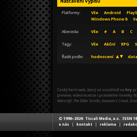
Nastavení výpisu
Platformy:
Vše
Android
Play
Windows Phone 8
S
Abeceda:
Vše
#
A
B
C
Tagy:
Vše
Akční
RPG
Řadit podle:
hodnocení
data
Český herní web, který se soustředí na
hry
pr
preview, videorecenze i pravidelné novinky. 
Warcraft
,
The Elder Scrolls
,
Assassin's Creed
,
Gran
© 1996–2026
ISSN 18
Tiscali Media, a.s.
|
|
|
o nás
kontakt
reklama
redak