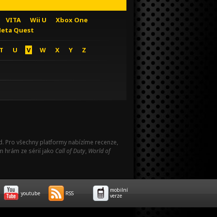
VITA
Wii U
Xbox One
eta Quest
T
U
V
W
X
Y
Z
Pad. Pro všechny platformy nabízíme recenze,
m hrám ze sérií jako
Call of Duty
,
World of
mobilní
youtube
RSS
verze