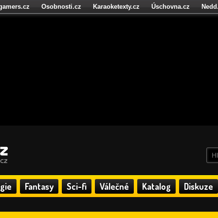
igamers.cz
Osobnosti.cz
Karaoketexty.cz
Úschovna.cz
Nedd
níze.cz
StartupInsider.cz
gie
Fantasy
Sci-fi
Válečné
Katalog
Diskuze