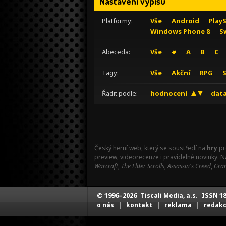
Nastavení výpisu
Platformy:
Vše
Android
Play
Windows Phone 8
S
Abeceda:
Vše
#
A
B
C
Tagy:
Vše
Akční
RPG
Řadit podle:
hodnocení
data
Český herní web, který se soustředí na
hry
pr
preview, videorecenze i pravidelné novinky. 
Warcraft
,
The Elder Scrolls
,
Assassin's Creed
,
Gran
© 1996–2026
ISSN 18
Tiscali Media, a.s.
|
|
|
o nás
kontakt
reklama
redak