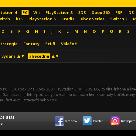
Station 4
PC
Wii
PlayStation 3
3DS
Xbox 360
PSP
DS
witch
iOS
PlayStation 5
Stadia
Xbox Series
Switch 2
M
D
E
F
G
H
I
J
K
L
M
N
O
P
Q
R
S
Strategie
Fantasy
Sci-fi
Válečné
 vydání
abecedně
o PC, PS4, Xbox One, Xbox 360, PlayStation 3, Wii, 3DS, DS, PS Vita, iPhone a i
Na Games.cz najdete i podcasty, rozsáhlou databázi her a speciály k očekávaný
d Theft Auto
,
Battlefield
nebo
FIFA
.
01-5131
facebook
twitter
Instagram
ce