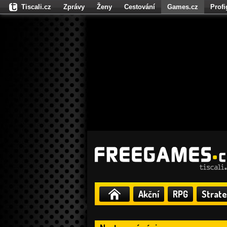
Tiscali.cz
Zprávy
Ženy
Cestování
Games.cz
Prof
Moulík.cz
Fights.cz
Sport
Dokina.cz
CZhity.cz
Našepe
Akční
RPG
Strate