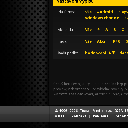
Nastavení výpisu
Platformy:
Vše
Android
Play
Windows Phone 8
S
Abeceda:
Vše
#
A
B
C
Tagy:
Vše
Akční
RPG
Řadit podle:
hodnocení
data
Český herní web, který se soustředí na
hry
pr
preview, videorecenze i pravidelné novinky. 
Warcraft
,
The Elder Scrolls
,
Assassin's Creed
,
Gran
© 1996–2026
ISSN 18
Tiscali Media, a.s.
|
|
|
o nás
kontakt
reklama
redak