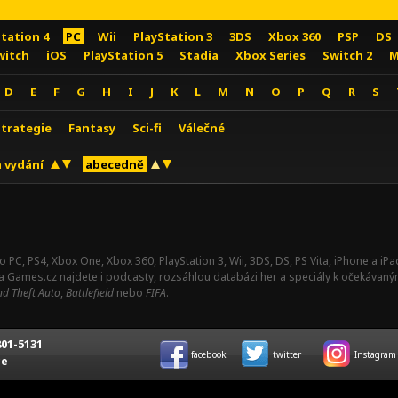
Station 4
PC
Wii
PlayStation 3
3DS
Xbox 360
PSP
DS
witch
iOS
PlayStation 5
Stadia
Xbox Series
Switch 2
M
D
E
F
G
H
I
J
K
L
M
N
O
P
Q
R
S
Strategie
Fantasy
Sci-fi
Válečné
 vydání
abecedně
o PC, PS4, Xbox One, Xbox 360, PlayStation 3, Wii, 3DS, DS, PS Vita, iPhone a i
Na Games.cz najdete i podcasty, rozsáhlou databázi her a speciály k očekávaný
d Theft Auto
,
Battlefield
nebo
FIFA
.
01-5131
facebook
twitter
Instagram
ce