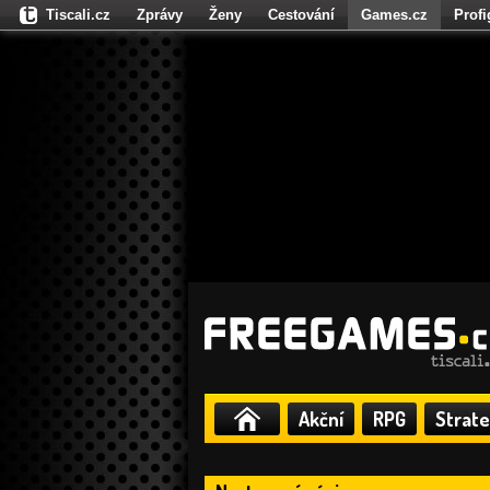
Tiscali.cz
Zprávy
Ženy
Cestování
Games.cz
Prof
Moulík.cz
Fights.cz
Sport
Dokina.cz
CZhity.cz
Našepe
Akční
RPG
Strate