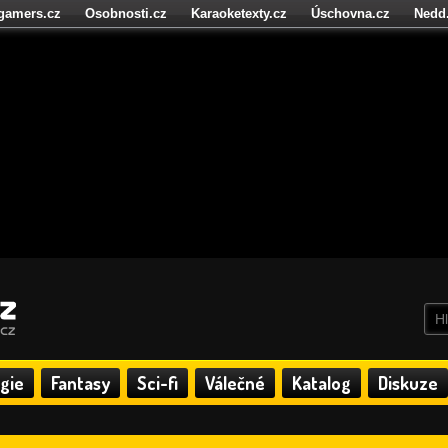
igamers.cz
Osobnosti.cz
Karaoketexty.cz
Úschovna.cz
Nedd
níze.cz
StartupInsider.cz
gie
Fantasy
Sci-fi
Válečné
Katalog
Diskuze