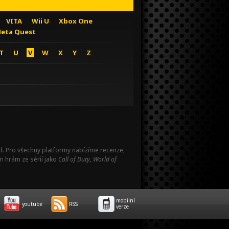
VITA
Wii U
Xbox One
eta Quest
T
U
V
W
X
Y
Z
Pad. Pro všechny platformy nabízíme recenze,
m hrám ze sérií jako
Call of Duty
,
World of
mobilní
youtube
RSS
verze