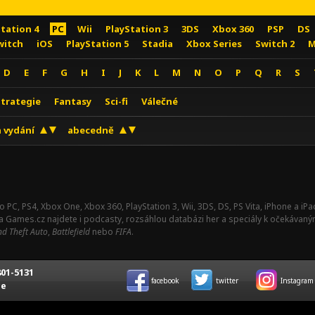
Station 4
PC
Wii
PlayStation 3
3DS
Xbox 360
PSP
DS
witch
iOS
PlayStation 5
Stadia
Xbox Series
Switch 2
M
D
E
F
G
H
I
J
K
L
M
N
O
P
Q
R
S
Strategie
Fantasy
Sci-fi
Válečné
 vydání
abecedně
o PC, PS4, Xbox One, Xbox 360, PlayStation 3, Wii, 3DS, DS, PS Vita, iPhone a i
Na Games.cz najdete i podcasty, rozsáhlou databázi her a speciály k očekávaný
d Theft Auto
,
Battlefield
nebo
FIFA
.
01-5131
facebook
twitter
Instagram
ce