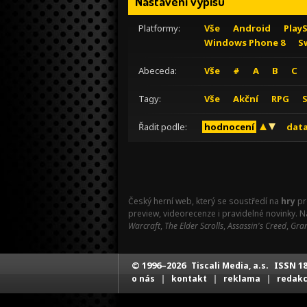
Nastavení výpisu
Platformy:
Vše
Android
Play
Windows Phone 8
S
Abeceda:
Vše
#
A
B
C
Tagy:
Vše
Akční
RPG
Řadit podle:
hodnocení
data
Český herní web, který se soustředí na
hry
pr
preview, videorecenze i pravidelné novinky. 
Warcraft
,
The Elder Scrolls
,
Assassin's Creed
,
Gran
© 1996–2026
ISSN 18
Tiscali Media, a.s.
|
|
|
o nás
kontakt
reklama
redak