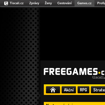
Tiscali.cz
Zprávy
Ženy
Cestování
Games.cz
Prof
Moulík.cz
Fights.cz
Sport
Dokina.cz
CZhity.cz
Našepe
Akční
RPG
Strate