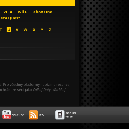
VITA
Wii U
Xbox One
eta Quest
T
U
V
W
X
Y
Z
Pad. Pro všechny platformy nabízíme recenze,
m hrám ze sérií jako
Call of Duty
,
World of
mobilní
youtube
RSS
verze