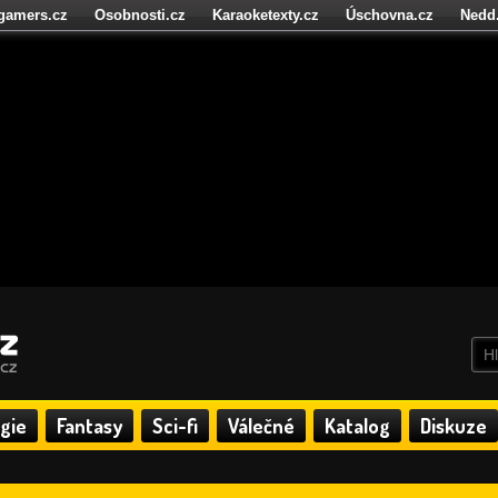
igamers.cz
Osobnosti.cz
Karaoketexty.cz
Úschovna.cz
Nedd
níze.cz
StartupInsider.cz
gie
Fantasy
Sci-fi
Válečné
Katalog
Diskuze