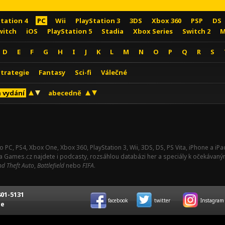
Station 4
PC
Wii
PlayStation 3
3DS
Xbox 360
PSP
DS
witch
iOS
PlayStation 5
Stadia
Xbox Series
Switch 2
M
D
E
F
G
H
I
J
K
L
M
N
O
P
Q
R
S
Strategie
Fantasy
Sci-fi
Válečné
 vydání
abecedně
o PC, PS4, Xbox One, Xbox 360, PlayStation 3, Wii, 3DS, DS, PS Vita, iPhone a i
Na Games.cz najdete i podcasty, rozsáhlou databázi her a speciály k očekávaný
d Theft Auto
,
Battlefield
nebo
FIFA
.
01-5131
facebook
twitter
Instagram
ce