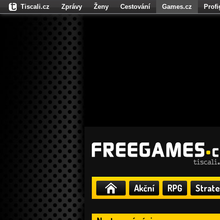
Tiscali.cz
Zprávy
Ženy
Cestování
Games.cz
Prof
Moulík.cz
Fights.cz
Sport
Dokina.cz
CZhity.cz
Našepe
Akční
RPG
Strate