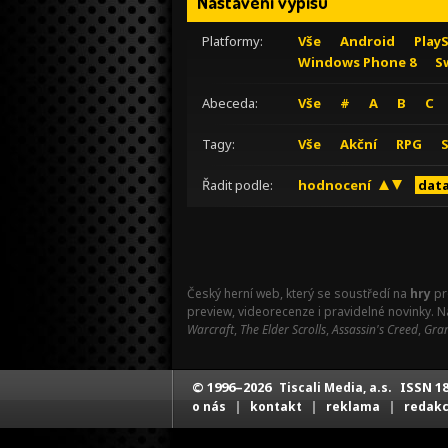
Nastavení výpisu
Platformy:
Vše
Android
Play
Windows Phone 8
S
Abeceda:
Vše
#
A
B
C
Tagy:
Vše
Akční
RPG
Řadit podle:
hodnocení
data
Český herní web, který se soustředí na
hry
pr
preview, videorecenze i pravidelné novinky. 
Warcraft
,
The Elder Scrolls
,
Assassin's Creed
,
Gran
© 1996–2026
ISSN 18
Tiscali Media, a.s.
|
|
|
o nás
kontakt
reklama
redak