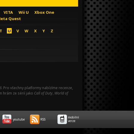
VITA
Wii U
Xbox One
eta Quest
T
U
V
W
X
Y
Z
Pad. Pro všechny platformy nabízíme recenze,
m hrám ze sérií jako
Call of Duty
,
World of
mobilní
youtube
RSS
verze