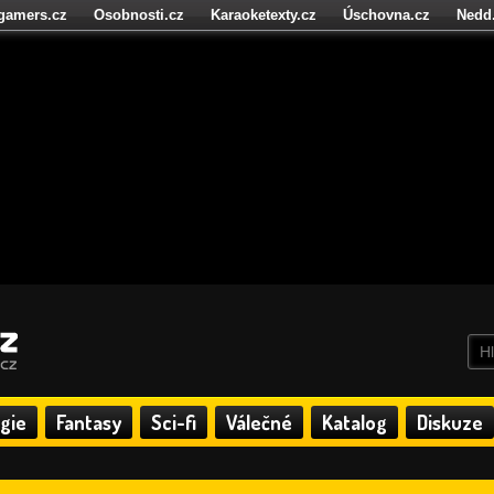
igamers.cz
Osobnosti.cz
Karaoketexty.cz
Úschovna.cz
Nedd
níze.cz
StartupInsider.cz
gie
Fantasy
Sci-fi
Válečné
Katalog
Diskuze