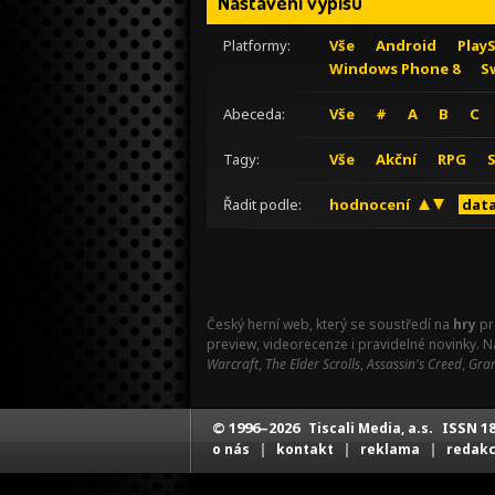
Nastavení výpisu
Platformy:
Vše
Android
Play
Windows Phone 8
S
Abeceda:
Vše
#
A
B
C
Tagy:
Vše
Akční
RPG
Řadit podle:
hodnocení
data
Český herní web, který se soustředí na
hry
pr
preview, videorecenze i pravidelné novinky. 
Warcraft
,
The Elder Scrolls
,
Assassin's Creed
,
Gran
© 1996–2026
ISSN 18
Tiscali Media, a.s.
|
|
|
o nás
kontakt
reklama
redak