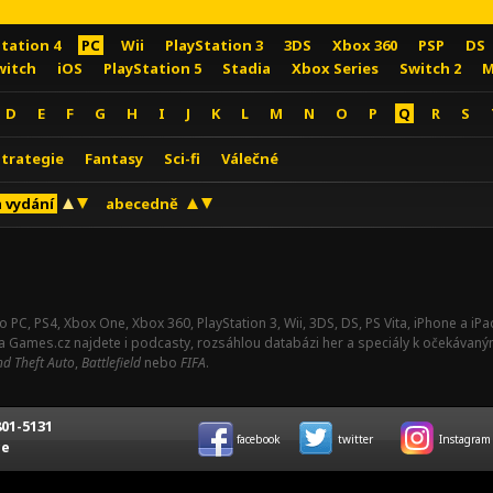
Station 4
PC
Wii
PlayStation 3
3DS
Xbox 360
PSP
DS
witch
iOS
PlayStation 5
Stadia
Xbox Series
Switch 2
M
D
E
F
G
H
I
J
K
L
M
N
O
P
Q
R
S
Strategie
Fantasy
Sci-fi
Válečné
 vydání
abecedně
o PC, PS4, Xbox One, Xbox 360, PlayStation 3, Wii, 3DS, DS, PS Vita, iPhone a i
Na Games.cz najdete i podcasty, rozsáhlou databázi her a speciály k očekávaný
d Theft Auto
,
Battlefield
nebo
FIFA
.
01-5131
facebook
twitter
Instagram
ce