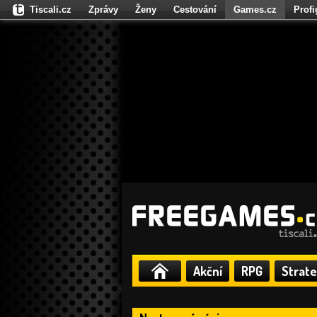
Tiscali.cz
Zprávy
Ženy
Cestování
Games.cz
Prof
Moulík.cz
Fights.cz
Sport
Dokina.cz
CZhity.cz
Našepe
Akční
RPG
Strate