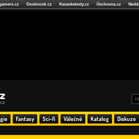
igamers.cz
Osobnosti.cz
Karaoketexty.cz
Úschovna.cz
Nedd
níze.cz
StartupInsider.cz
gie
Fantasy
Sci-fi
Válečné
Katalog
Diskuze