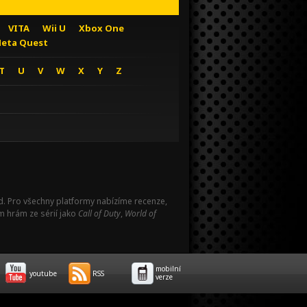
VITA
Wii U
Xbox One
eta Quest
T
U
V
W
X
Y
Z
Pad. Pro všechny platformy nabízíme recenze,
m hrám ze sérií jako
Call of Duty
,
World of
mobilní
youtube
RSS
verze