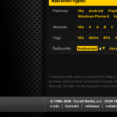
Nastavení výpisu
Platformy:
Vše
Android
Play
Windows Phone 8
S
Abeceda:
Vše
#
A
B
C
Tagy:
Vše
Akční
RPG
Řadit podle:
hodnocení
data
Český herní web, který se soustředí na
hry
pr
preview, videorecenze i pravidelné novinky. 
Warcraft
,
The Elder Scrolls
,
Assassin's Creed
,
Gran
© 1996–2026
ISSN 18
Tiscali Media, a.s.
|
|
|
o nás
kontakt
reklama
redak