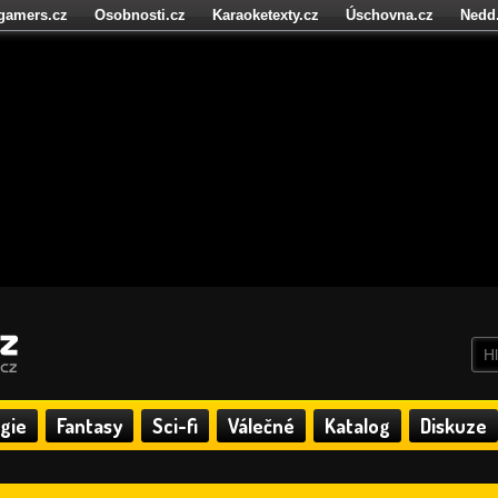
igamers.cz
Osobnosti.cz
Karaoketexty.cz
Úschovna.cz
Nedd
níze.cz
StartupInsider.cz
gie
Fantasy
Sci-fi
Válečné
Katalog
Diskuze