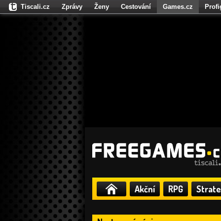
Tiscali.cz
Zprávy
Ženy
Cestování
Games.cz
Prof
Moulík.cz
Fights.cz
Sport
Dokina.cz
CZhity.cz
Našepe
Akční
RPG
Strate