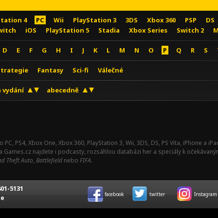
Station 4
PC
Wii
PlayStation 3
3DS
Xbox 360
PSP
DS
witch
iOS
PlayStation 5
Stadia
Xbox Series
Switch 2
M
D
E
F
G
H
I
J
K
L
M
N
O
P
Q
R
S
Strategie
Fantasy
Sci-fi
Válečné
 vydání
abecedně
o PC, PS4, Xbox One, Xbox 360, PlayStation 3, Wii, 3DS, DS, PS Vita, iPhone a i
Na Games.cz najdete i podcasty, rozsáhlou databázi her a speciály k očekávaný
d Theft Auto
,
Battlefield
nebo
FIFA
.
01-5131
facebook
twitter
Instagram
ce