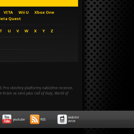
VITA
Wii U
Xbox One
eta Quest
T
U
V
W
X
Y
Z
Pad. Pro všechny platformy nabízíme recenze,
m hrám ze sérií jako
Call of Duty
,
World of
mobilní
youtube
RSS
verze