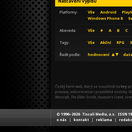
Nastavení výpisu
Platformy:
Vše
Android
Play
Windows Phone 8
S
Abeceda:
Vše
#
A
B
C
Tagy:
Vše
Akční
RPG
Řadit podle:
hodnocení
data
Český herní web, který se soustředí na
hry
pr
preview, videorecenze i pravidelné novinky. 
Warcraft
,
The Elder Scrolls
,
Assassin's Creed
,
Gran
© 1996–2026
ISSN 18
Tiscali Media, a.s.
|
|
|
o nás
kontakt
reklama
redak