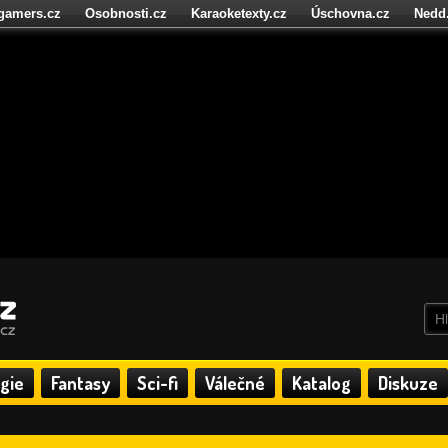
igamers.cz
Osobnosti.cz
Karaoketexty.cz
Úschovna.cz
Nedd
níze.cz
StartupInsider.cz
gie
Fantasy
Sci-fi
Válečné
Katalog
Diskuze