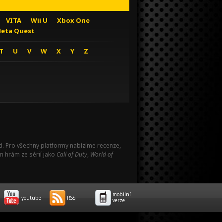
VITA
Wii U
Xbox One
eta Quest
T
U
V
W
X
Y
Z
Pad. Pro všechny platformy nabízíme recenze,
m hrám ze sérií jako
Call of Duty
,
World of
mobilní
youtube
RSS
verze