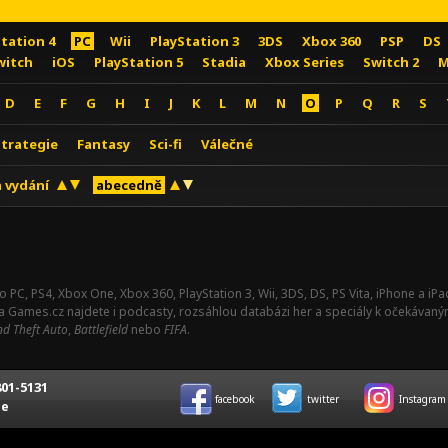
Station 4
PC
Wii
PlayStation 3
3DS
Xbox 360
PSP
DS
witch
iOS
PlayStation 5
Stadia
Xbox Series
Switch 2
M
D
E
F
G
H
I
J
K
L
M
N
O
P
Q
R
S
Strategie
Fantasy
Sci-fi
Válečné
 vydání
abecedně
o PC, PS4, Xbox One, Xbox 360, PlayStation 3, Wii, 3DS, DS, PS Vita, iPhone a i
Na Games.cz najdete i podcasty, rozsáhlou databázi her a speciály k očekávaný
d Theft Auto
,
Battlefield
nebo
FIFA
.
01-5131
facebook
twitter
Instagram
ce