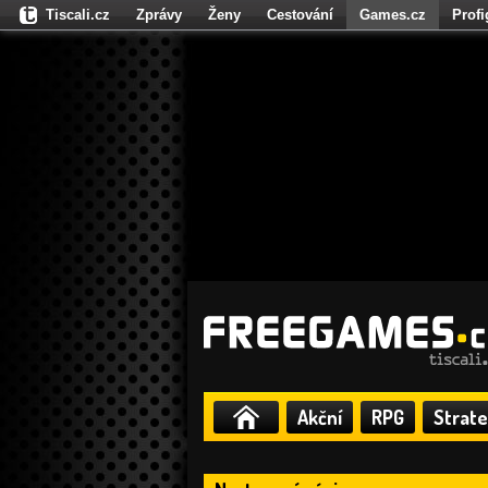
Tiscali.cz
Zprávy
Ženy
Cestování
Games.cz
Prof
Moulík.cz
Fights.cz
Sport
Dokina.cz
CZhity.cz
Našepe
Akční
RPG
Strate