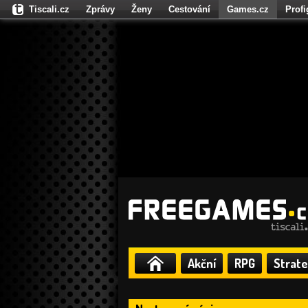
Tiscali.cz
Zprávy
Ženy
Cestování
Games.cz
Prof
Moulík.cz
Fights.cz
Sport
Dokina.cz
CZhity.cz
Našepe
Akční
RPG
Strate