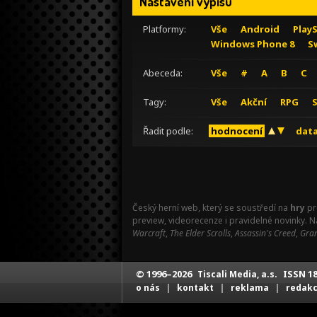
Nastavení výpisu
Platformy:
Vše
Android
Play
Windows Phone 8
S
Abeceda:
Vše
#
A
B
C
Tagy:
Vše
Akční
RPG
Řadit podle:
hodnocení
data
Český herní web, který se soustředí na
hry
pr
preview, videorecenze i pravidelné novinky. 
Warcraft
,
The Elder Scrolls
,
Assassin's Creed
,
Gran
© 1996–2026
ISSN 18
Tiscali Media, a.s.
|
|
|
o nás
kontakt
reklama
redak