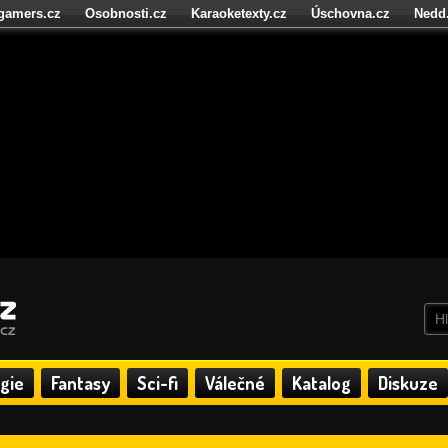
igamers.cz
Osobnosti.cz
Karaoketexty.cz
Úschovna.cz
Nedd
níze.cz
StartupInsider.cz
gie
Fantasy
Sci-fi
Válečné
Katalog
Diskuze