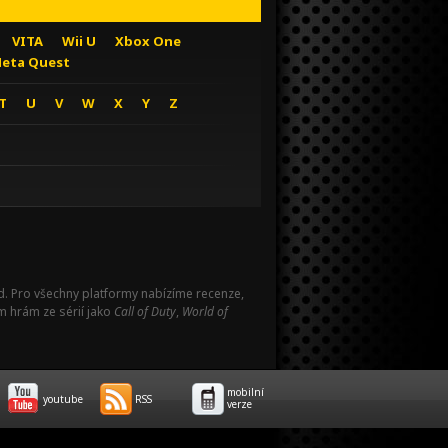
VITA
Wii U
Xbox One
eta Quest
T
U
V
W
X
Y
Z
Pad. Pro všechny platformy nabízíme recenze,
m hrám ze sérií jako
Call of Duty
,
World of
mobilní
youtube
RSS
verze