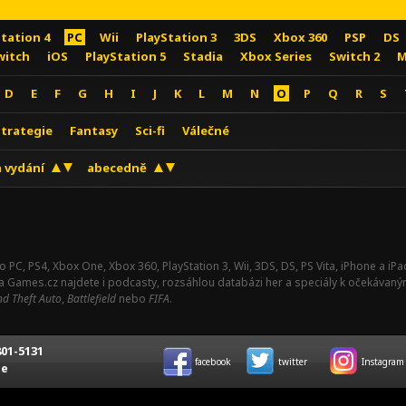
Station 4
PC
Wii
PlayStation 3
3DS
Xbox 360
PSP
DS
witch
iOS
PlayStation 5
Stadia
Xbox Series
Switch 2
M
D
E
F
G
H
I
J
K
L
M
N
O
P
Q
R
S
Strategie
Fantasy
Sci-fi
Válečné
 vydání
abecedně
o PC, PS4, Xbox One, Xbox 360, PlayStation 3, Wii, 3DS, DS, PS Vita, iPhone a i
Na Games.cz najdete i podcasty, rozsáhlou databázi her a speciály k očekávaný
d Theft Auto
,
Battlefield
nebo
FIFA
.
01-5131
facebook
twitter
Instagram
ce